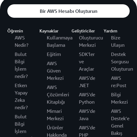
Bir AWS Hesabı Oluşturun
Öğrenin
Kaynaklar
Geliştiriciler
Yardım
AWS
Kullanmaya
Oluşturucu
Bize
Nedir?
Başlama
Merkezi
Ulaşın
Bulut
Eğitim
SDK'ler
Destek
Bilgi
ve
Sorgusu
AWS
İşlem
Araçlar
Oluşturun
Güven
nedir?
Merkezi
AWS'de
AWS
Etken
.NET
re:Post
AWS
Yapay
Çözümleri
AWS'de
Bilgi
Zeka
Kitaplığı
Python
Merkezi
nedir?
Mimari
AWS'de
AWS
Bulut
Merkezi
Java
Destek’e
Bilgi
Genel
Ürünler
AWS'de
İşlem
Bakış
Hakkında
PHP