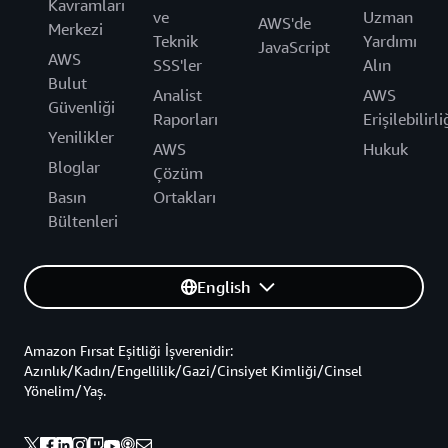
Kavramları
ve
Uzman
AWS'de
Merkezi
Teknik
Yardımı
JavaScript
AWS
SSS'ler
Alın
Bulut
Analist
AWS
Güvenliği
Raporları
Erişilebilirli
Yenilikler
AWS
Hukuk
Bloglar
Çözüm
Basın
Ortakları
Bültenleri
English
Amazon Fırsat Eşitliği İşverenidir:
Azınlık/Kadın/Engellilik/Gazi/Cinsiyet Kimliği/Cinsel
Yönelim/Yaş.