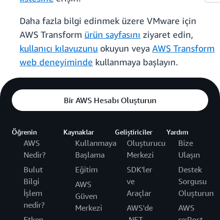
Daha fazla bilgi edinmek üzere VMware için
AWS Transform
ürün sayfasını
ziyaret edin,
kullanıcı kılavuzunu
okuyun veya
AWS Transform
web deneyiminde
kullanmaya başlayın.
Bir AWS Hesabı Oluşturun
Öğrenin
Kaynaklar
Geliştiriciler
Yardım
AWS
Kullanmaya
Oluşturucu
Bize
Nedir?
Başlama
Merkezi
Ulaşın
Bulut
Eğitim
SDK'ler
Destek
Bilgi
ve
Sorgusu
AWS
İşlem
Araçlar
Oluşturun
Güven
nedir?
Merkezi
AWS'de
AWS
Etken
.NET
re:Post