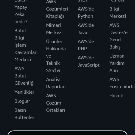
AWS
Yapay
Çözümleri
AWS'de
Bilgi
Zeka
Kitaplığı
Python
Merkezi
nedir?
Mimari
AWS'de
AWS
Bulut
Merkezi
Java
Destek’e
Bilgi
Genel
Ürünler
AWS'de
İşlem
Bakış
Hakkında
PHP
Kavramları
ve
Uzman
AWS'de
Merkezi
Teknik
Yardımı
JavaScript
AWS
SSS'ler
Alın
Bulut
Analist
AWS
Güvenliği
Raporları
Erişilebilirli
Yenilikler
AWS
Hukuk
Bloglar
Çözüm
Basın
Ortakları
Bültenleri