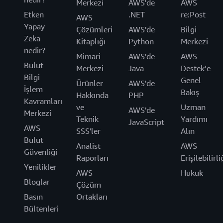
Merkezi
AWS'de
AWS
Etken
.NET
re:Post
AWS
Yapay
Çözümleri
AWS'de
Bilgi
Zeka
Kitaplığı
Python
Merkezi
nedir?
Mimari
AWS'de
AWS
Bulut
Merkezi
Java
Destek’e
Bilgi
Genel
Ürünler
AWS'de
İşlem
Bakış
Hakkında
PHP
Kavramları
ve
Uzman
AWS'de
Merkezi
Teknik
Yardımı
JavaScript
AWS
SSS'ler
Alın
Bulut
Analist
AWS
Güvenliği
Raporları
Erişilebilirli
Yenilikler
AWS
Hukuk
Bloglar
Çözüm
Basın
Ortakları
Bültenleri