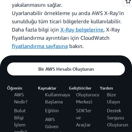
yakalanmasını sağlar.
Uyarlanabilir örnekleme şu anda AWS X-Ray'in
sunulduğu tüm ticari bölgelerde kullanılabilir.
Daha fazla bilgi için
X-Ray belgelerine
, X-Ray
fiyatlandırma ayrıntıları için CloudWatch
fiyatlandırma sayfasına
bakın.
Bir AWS Hesabı Oluşturun
Öğrenin
Kaynaklar
Geliştiriciler
Yardım
AWS
Kullanmaya
Oluşturucu
Bize
Nedir?
Başlama
Merkezi
Ulaşın
Bulut
Eğitim
SDK'ler
Destek
Bilgi
ve
Sorgusu
AWS
İşlem
Araçlar
Oluşturun
Güven
nedir?