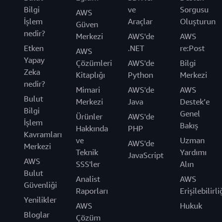
Bilgi
ve
Sorgusu
AWS
İşlem
Araçlar
Oluşturun
Güven
nedir?
Merkezi
AWS'de
AWS
Etken
.NET
re:Post
AWS
Yapay
Çözümleri
AWS'de
Bilgi
Zeka
Kitaplığı
Python
Merkezi
nedir?
Mimari
AWS'de
AWS
Bulut
Merkezi
Java
Destek’e
Bilgi
Genel
Ürünler
AWS'de
İşlem
Bakış
Hakkında
PHP
Kavramları
ve
Uzman
AWS'de
Merkezi
Teknik
Yardımı
JavaScript
AWS
SSS'ler
Alın
Bulut
Analist
AWS
Güvenliği
Raporları
Erişilebilirli
Yenilikler
AWS
Hukuk
Bloglar
Çözüm