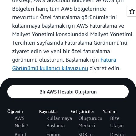
desteği, AWS GovCloud Bölgeleri ve AWS Çin
Bölgeleri hariç tüm AWS bölgelerinde
mevcuttur. Özel faturalama görünümlerini
kullanmaya başlamak için AWS Faturalama ve
Maliyet Yönetimi konsolundaki Maliyet Yönetimi
Tercihleri sayfasında Faturalama Görünümü'nü
ziyaret edin ve yeni bir özel faturalama
görünümü oluşturun. Başlamak için
Fatura
Görünümü kullanıcı kılavuzunu
ziyaret edin.
Bir AWS Hesabı Oluşturun
Öğrenin
Kaynaklar
Geliştiriciler
Yardım
AWS
Kullanmaya
Oluşturucu
Bize
Nedir?
Başlama
Merkezi
Ulaşın
Bulut
Eğitim
SDK'ler
Destek