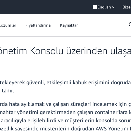
English
Bize
Çözümler
Fiyatlandırma
Kaynaklar
netim Konsolu üzerinden ulaşab
tekleyerek güvenli, etkileşimli kabuk erişimini doğru
tanır.
da hata ayıklamak ve çalışan süreçleri incelemek için ça
anahtar yönetimi gerektirmeden çalışan container'lara 
aracılığıyla erişilebilirdi ve müşterilerin konsolda sor
 özellik sayesinde müşterilerin doğrudan AWS Yönetim K