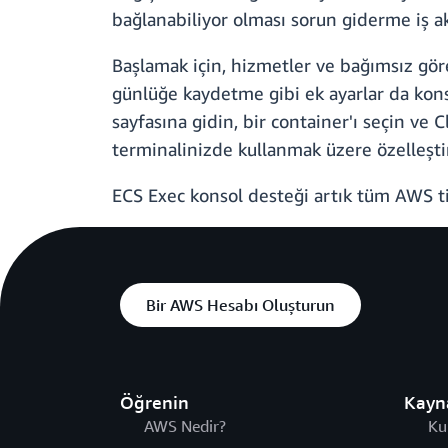
bağlanabiliyor olması sorun giderme iş akış
Başlamak için, hizmetler ve bağımsız gör
günlüğe kaydetme gibi ek ayarlar da konsol
sayfasına gidin, bir container'ı seçin ve C
terminalinizde kullanmak üzere özelleşt
ECS Exec konsol desteği artık tüm AWS tic
Bir AWS Hesabı Oluşturun
Öğrenin
Kayn
AWS Nedir?
Ku