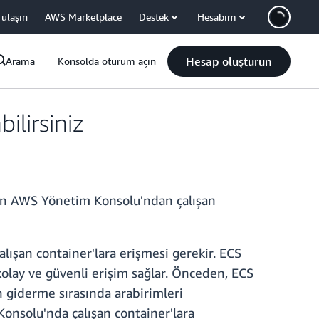
 ulaşın
AWS Marketplace
Destek
Hesabım
Hesap oluşturun
Arama
Konsolda oturum açın
ilirsiniz
dan AWS Yönetim Konsolu'ndan çalışan
lışan container'lara erişmesi gerekir. ECS
kolay ve güvenli erişim sağlar. Önceden, ECS
un giderme sırasında arabirimleri
onsolu'nda çalışan container'lara