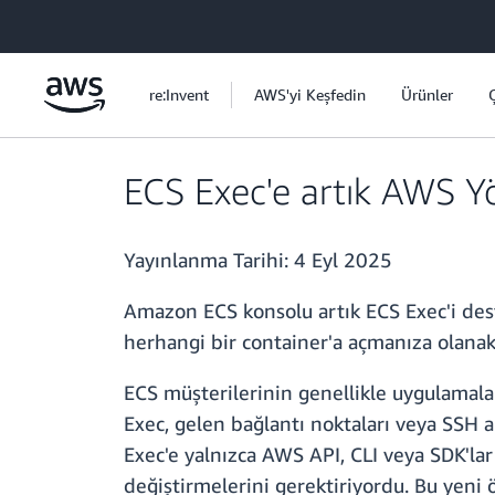
Ana İçeriğe Atla
re:Invent
AWS'yi Keşfedin
Ürünler
ECS Exec'e artık AWS Yö
Yayınlanma Tarihi:
4 Eyl 2025
Amazon ECS konsolu artık ECS Exec'i des
herhangi bir container'a açmanıza olanak 
ECS müşterilerinin genellikle uygulamalar
Exec, gelen bağlantı noktaları veya SSH 
Exec'e yalnızca AWS API, CLI veya SDK'lar 
değiştirmelerini gerektiriyordu. Bu yeni