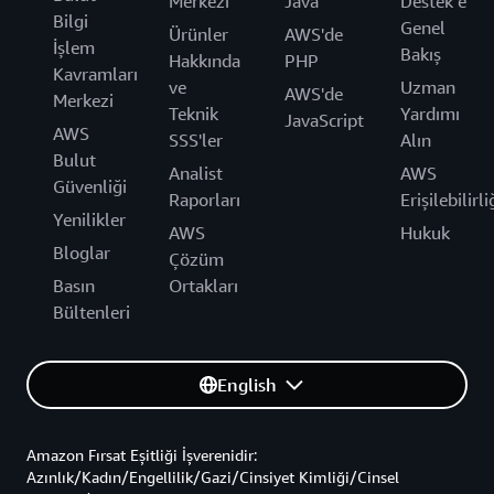
Merkezi
Java
Destek’e
Bilgi
Genel
Ürünler
AWS'de
İşlem
Bakış
Hakkında
PHP
Kavramları
ve
Uzman
AWS'de
Merkezi
Teknik
Yardımı
JavaScript
AWS
SSS'ler
Alın
Bulut
Analist
AWS
Güvenliği
Raporları
Erişilebilirli
Yenilikler
AWS
Hukuk
Bloglar
Çözüm
Basın
Ortakları
Bültenleri
English
Amazon Fırsat Eşitliği İşverenidir:
Azınlık/Kadın/Engellilik/Gazi/Cinsiyet Kimliği/Cinsel