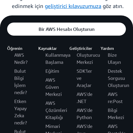
edinmek için
geliştirici kılavuzumuza
göz atın.
Bir AWS Hesabı Oluşturun
Öğrenin
Kaynaklar
Geliştiriciler
Yardım
AWS
Kullanmaya
Oluşturucu
Bize
Nedir?
Başlama
Merkezi
Ulaşın
Bulut
Eğitim
SDK'ler
Destek
Bilgi
ve
Sorgusu
AWS
İşlem
Araçlar
Oluşturun
Güven
nedir?
Merkezi
AWS'de
AWS
Etken
.NET
re:Post
AWS
Yapay
Çözümleri
AWS'de
Bilgi
Zeka
Kitaplığı
Python
Merkezi
nedir?
Mimari
AWS'de
AWS
Bulut