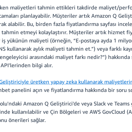
rken maliyetleri tahmin ettikleri takdirde maliyet/perf
amaları planlayabilir. Müşteriler artık Amazon Q Geliştir
arak alabilir. Bu, birden fazla fiyatlandırma sayfası inc
 tahmin etmeyi kolaylaştırır. Müşteriler artık hizmet fi
ir iş yükünün maliyeti (örneğin, “E-postaya ayda 1 mily
kullanarak aylık maliyeti tahmin et.”) veya farklı kayn
eleyicisi arasındaki maliyet farkı nedir?”) hakkında s
API'lerinden bilgi alır.
liştiriciyle üretken yapay zeka kullanarak maliyetler
t panelini açın ve fiyatlandırma hakkında bir soru s
lu'ndaki Amazon Q Geliştirici'de veya Slack ve Teams g
inde kullanılabilir ve Çin Bölgeleri ve AWS GovCloud (A
u önerileri sağlar.