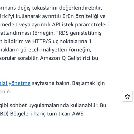
ormans değiş tokuşlarını değerlendirebilir,
ici'yi kullanarak ayrıntılı ürün özniteliği ve
elemeden veya ayrıntılı API istek parametreleri
yatlandırması (örneğin, “RDS genişletilmiş
on bildirim ve HTTP/S uç noktalarına 1
akların göreceli maliyetleri (örneğin,
orular sorabilir. Amazon Q Geliştirici bu
inizi yönetme
sayfasına bakın. Başlamak için
orun.
ibi sohbet uygulamalarında kullanabilir. Bu
BD) Bölgeleri hariç tüm ticari AWS