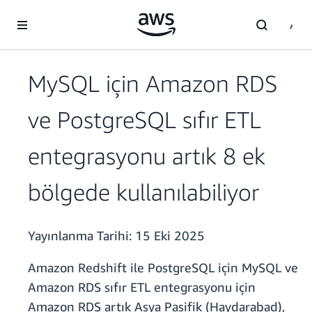
Ana İçeriğe Atla
MySQL için Amazon RDS
ve PostgreSQL sıfır ETL
entegrasyonu artık 8 ek
bölgede kullanılabiliyor
Yayınlanma Tarihi:
15 Eki 2025
Amazon Redshift ile PostgreSQL için MySQL ve
Amazon RDS sıfır ETL entegrasyonu için
Amazon RDS artık Asya Pasifik (Haydarabad),