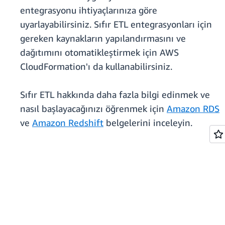
entegrasyonu ihtiyaçlarınıza göre
uyarlayabilirsiniz. Sıfır ETL entegrasyonları için
gereken kaynakların yapılandırmasını ve
dağıtımını otomatikleştirmek için AWS
CloudFormation'ı da kullanabilirsiniz.
Sıfır ETL hakkında daha fazla bilgi edinmek ve
nasıl başlayacağınızı öğrenmek için
Amazon RDS
ve
Amazon Redshift
belgelerini inceleyin.