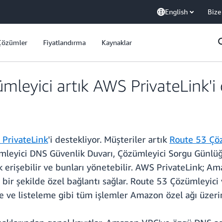
English
Bize
Çözümler
Fiyatlandırma
Kaynaklar
eyici artık AWS PrivateLink'i 
PrivateLink
'i destekliyor. Müşteriler artık
Route 53 Çö
ümleyici DNS Güvenlik Duvarı, Çözümleyici Sorgu Günlü
erişebilir ve bunları yönetebilir. AWS PrivateLink; A
i bir şekilde özel bağlantı sağlar. Route 53 Çözümleyic
e ve listeleme gibi tüm işlemler Amazon özel ağı üzerin