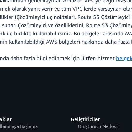
klarından genel kayıtlar, Amazon VPC'ye özgü DNS adl
meli olarak yanıt verir ve tüm VPC'lerde varsayılan olar
ellikler (Çözümleyici uç noktaları, Route 53 Çözümleyic
unar. Çözümleyici ve özelliklerini, Route 53 Çözümleyic
nk ile birlikte kullanabilirsiniz. Bu bölgeler arasında
nin kullanılabildiği AWS bölgeleri hakkında daha fazla b
ında daha fazla bilgi edinmek için lütfen hizmet
belgel
aklar
Geliştiriciler
llanmaya Başlama
Oluşturucu Merkezi