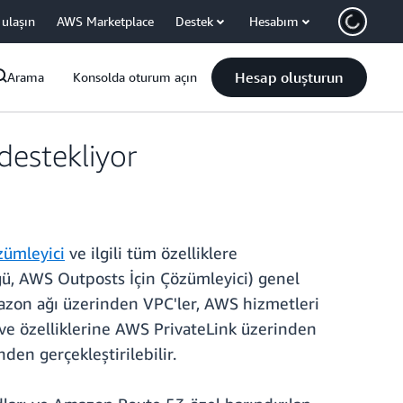
 ulaşın
AWS Marketplace
Destek
Hesabım
Hesap oluşturun
Arama
Konsolda oturum açın
destekliyor
zümleyici
ve ilgili tüm özelliklere
ğü, AWS Outposts İçin Çözümleyici) genel
mazon ağı üzerinden VPC'ler, AWS hizmetleri
i ve özelliklerine AWS PrivateLink üzerinden
den gerçekleştirilebilir.