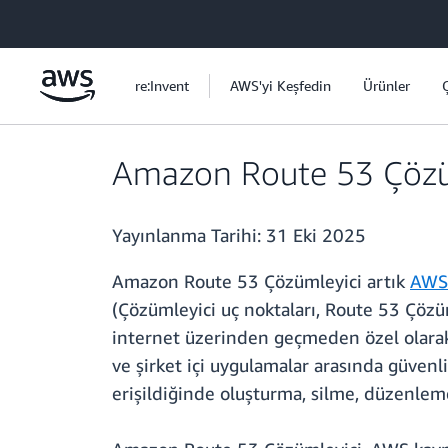
Ana İçeriğe Atla
re:Invent
AWS'yi Keşfedin
Ürünler
Amazon Route 53 Çözüml
Yayınlanma Tarihi:
31 Eki 2025
Amazon Route 53 Çözümleyici artık
AWS 
(Çözümleyici uç noktaları, Route 53 Çöz
internet üzerinden geçmeden özel olarak 
ve şirket içi uygulamalar arasında güvenl
erişildiğinde oluşturma, silme, düzenlem