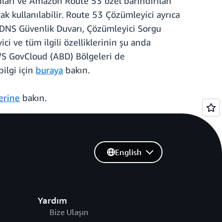
arı ve Amazon Route 53 özel barındırılan
ak kullanılabilir. Route 53 Çözümleyici ayrıca
i DNS Güvenlik Duvarı, Çözümleyici Sorgu
i ve tüm ilgili özelliklerinin
şu anda
 AWS GovCloud (ABD) Bölgeleri de
ilgi için
buraya
bakın.
erine
bakın.
English
Yardım
Bize Ulaşın