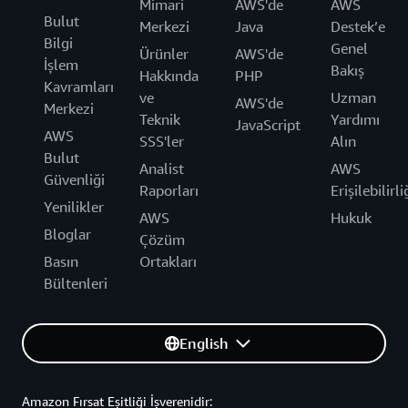
Mimari
AWS'de
AWS
Bulut
Merkezi
Java
Destek’e
Bilgi
Genel
Ürünler
AWS'de
İşlem
Bakış
Hakkında
PHP
Kavramları
ve
Uzman
AWS'de
Merkezi
Teknik
Yardımı
JavaScript
AWS
SSS'ler
Alın
Bulut
Analist
AWS
Güvenliği
Raporları
Erişilebilirli
Yenilikler
AWS
Hukuk
Bloglar
Çözüm
Basın
Ortakları
Bültenleri
English
Amazon Fırsat Eşitliği İşverenidir: