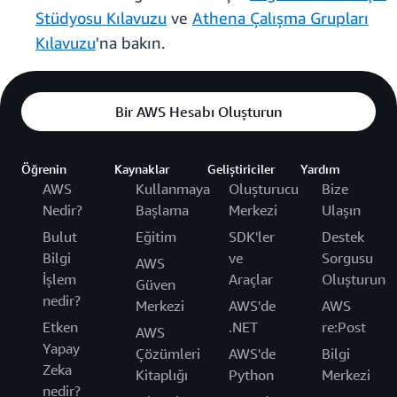
Stüdyosu Kılavuzu
ve
Athena Çalışma Grupları
Kılavuzu
'na bakın.
Bir AWS Hesabı Oluşturun
Öğrenin
Kaynaklar
Geliştiriciler
Yardım
AWS
Kullanmaya
Oluşturucu
Bize
Nedir?
Başlama
Merkezi
Ulaşın
Bulut
Eğitim
SDK'ler
Destek
Bilgi
ve
Sorgusu
AWS
İşlem
Araçlar
Oluşturun
Güven
nedir?
Merkezi
AWS'de
AWS
Etken
.NET
re:Post
AWS
Yapay
Çözümleri
AWS'de
Bilgi
Zeka
Kitaplığı
Python
Merkezi
nedir?