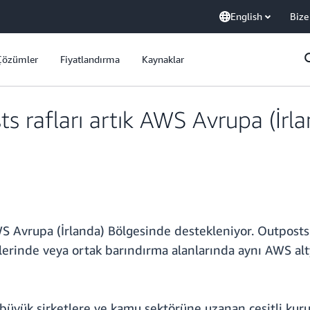
English
Bize
Çözümler
Fiyatlandırma
Kaynaklar
ts rafları artık AWS Avrupa (İrl
WS Avrupa (İrlanda) Bölgesinde destekleniyor. Outposts r
lerinde veya ortak barındırma alanlarında aynı AWS alty
 büyük şirketlere ve kamu sektörüne uzanan çeşitli kuru