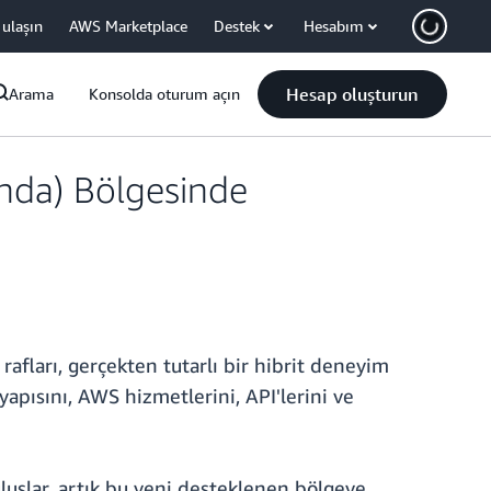
 ulaşın
AWS Marketplace
Destek
Hesabım
Hesap oluşturun
Arama
Konsolda oturum açın
anda) Bölgesinde
afları, gerçekten tutarlı bir hibrit deneyim
apısını, AWS hizmetlerini, API'lerini ve
luşlar, artık bu yeni desteklenen bölgeye