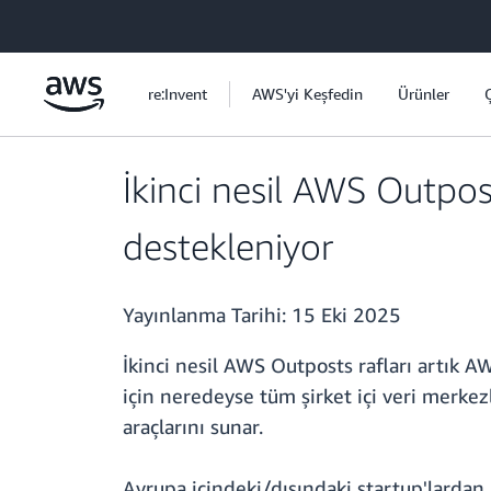
Ana İçeriğe Atla
re:Invent
AWS'yi Keşfedin
Ürünler
İkinci nesil AWS Outpos
destekleniyor
Yayınlanma Tarihi:
15 Eki 2025
İkinci nesil AWS Outposts rafları artık A
için neredeyse tüm şirket içi veri merkez
araçlarını sunar.
Avrupa içindeki/dışındaki startup'lardan