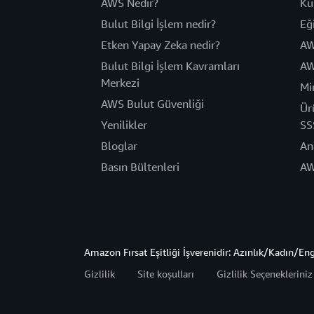
AWS Nedir?
Ku
Bulut Bilgi İşlem nedir?
Eğ
Etken Yapay Zeka nedir?
AW
Bulut Bilgi İşlem Kavramları
AW
Merkezi
Mi
AWS Bulut Güvenliği
Ür
Yenilikler
SS
Bloglar
An
Basın Bültenleri
AW
Amazon Fırsat Eşitliği İşverenidir: Azınlık/Kadın/En
Gizlilik
Site koşulları
Gizlilik Seçeneklerini