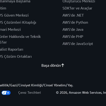
llanmaya Başlama
Oluşturucu Merkezi
itim
SDK'ler ve Araçlar
S Güven Merkezi
AWS'de .NET
S Çözümleri Kitaplığı
AWS'de Python
mari Merkezi
AWS'de Java
ünler Hakkında ve Teknik
AWS'de PHP
S'ler
AWS'de JavaScript
alist Raporları
S Çözüm Ortakları
Başa dönün
gellilik/Gazi/Cinsiyet Kimliği/Cinsel Yönelim/Yaş.
z
Çerez Tercihleri
© 2026, Amazon Web Services, Inc. 