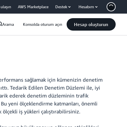
 ulaşın
AWS Marketplace
Destek
Hesabım
Hesap oluşturun
Arama
Konsolda oturum açın
 performans sağlamak için kümenizin denetim
ttı. Tedarik Edilen Denetim Düzlemi ile, iyi
rik ederek denetim düzleminin trafik
z. Bu yeni ölçeklendirme katmanları, önemli
ekli iş yükleri çalıştırabilirsiniz.