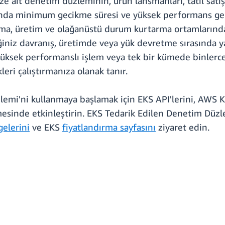
 ait denetim düzleminin, ürün lansmanları, tatil satışl
asında minimum gecikme süresi ve yüksek performans ger
rlama, üretim ve olağanüstü durum kurtarma ortamların
ğiniz davranış, üretimde veya yük devretme sırasında yaş
 yüksek performanslı işlem veya tek bir kümede binlerc
kleri çalıştırmanıza olanak tanır.
i'ni kullanmaya başlamak için EKS API'lerini, AWS Kon
esinde etkinleştirin. EKS Tedarik Edilen Denetim Düzl
gelerini
ve EKS
fiyatlandırma sayfasını
ziyaret edin.