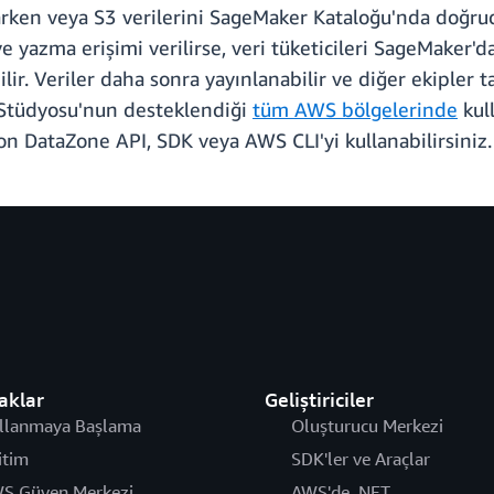
aylarken veya S3 verilerini SageMaker Kataloğu'nda doğr
 yazma erişimi verilirse, veri tüketicileri SageMaker'da
ir. Veriler daha sonra yayınlanabilir ve diğer ekipler t
 Stüdyosu'nun desteklendiği
tüm AWS bölgelerinde
kull
 DataZone API, SDK veya AWS CLI'yi kullanabilirsiniz.
aklar
Geliştiriciler
llanmaya Başlama
Oluşturucu Merkezi
itim
SDK'ler ve Araçlar
S Güven Merkezi
AWS'de .NET