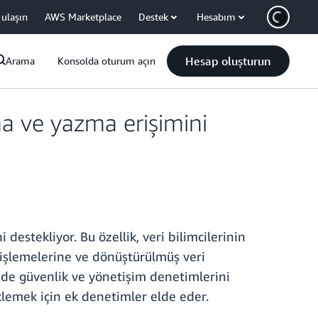
 ulaşın
AWS Marketplace
Destek
Hesabım
Hesap oluşturun
Arama
Konsolda oturum açın
 ve yazma erişimini
stekliyor. Bu özellik, veri bilimcilerinin
te işlemelerine ve dönüştürülmüş veri
rinde güvenlik ve yönetişim denetimlerini
eklemek için ek denetimler elde eder.