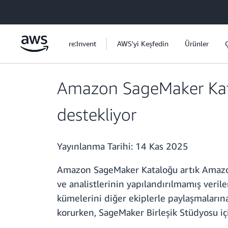
Ana İçeriğe Atla
re:Invent
AWS'yi Keşfedin
Ürünler
Amazon SageMaker Kata
destekliyor
Yayınlanma Tarihi:
14 Kas 2025
Amazon SageMaker Kataloğu artık Amazon S
ve analistlerinin yapılandırılmamış veril
kümelerini diğer ekiplerle paylaşmalarına
korurken, SageMaker Birleşik Stüdyosu iç