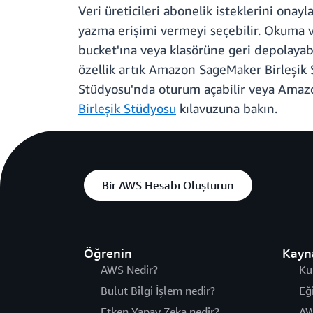
Veri üreticileri abonelik isteklerini on
yazma erişimi vermeyi seçebilir. Okuma ve
bucket'ına veya klasörüne geri depolayabil
özellik artık Amazon SageMaker Birleşik
Stüdyosu'nda oturum açabilir veya Amazon
Birleşik Stüdyosu
kılavuzuna bakın.
Bir AWS Hesabı Oluşturun
Öğrenin
Kayn
AWS Nedir?
Ku
Bulut Bilgi İşlem nedir?
Eğ
Etken Yapay Zeka nedir?
AW