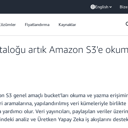
English
Bize
Çözümler
Fiyatlandırma
Kaynaklar
loğu artık Amazon S3'e okuma
3 genel amaçlı bucket'ları okuma ve yazma erişimini de
eri aramalarına, yapılandırılmış veri kümeleriyle birlik
 yardımcı olur. Veri yayıncıları, paylaşılan veriler üze
indeki analiz ve Üretken Yapay Zeka iş akışlarını dest