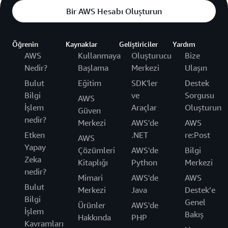
Bir AWS Hesabı Oluşturun
Öğrenin
Kaynaklar
Geliştiriciler
Yardım
AWS
Kullanmaya
Oluşturucu
Bize
Nedir?
Başlama
Merkezi
Ulaşın
Bulut
Eğitim
SDK'ler
Destek
Bilgi
ve
Sorgusu
AWS
İşlem
Araçlar
Oluşturun
Güven
nedir?
Merkezi
AWS'de
AWS
Etken
.NET
re:Post
AWS
Yapay
Çözümleri
AWS'de
Bilgi
Zeka
Kitaplığı
Python
Merkezi
nedir?
Mimari
AWS'de
AWS
Bulut
Merkezi
Java
Destek’e
Bilgi
Genel
Ürünler
AWS'de
İşlem
Bakış
Hakkında
PHP
Kavramları