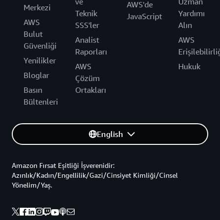
ve
Uzman
AWS'de
Merkezi
Teknik
Yardımı
JavaScript
AWS
SSS'ler
Alın
Bulut
Analist
AWS
Güvenliği
Raporları
Erişilebilirli
Yenilikler
AWS
Hukuk
Bloglar
Çözüm
Basın
Ortakları
Bültenleri
English
Amazon Fırsat Eşitliği İşverenidir:
Azınlık/Kadın/Engellilik/Gazi/Cinsiyet Kimliği/Cinsel
Yönelim/Yaş.