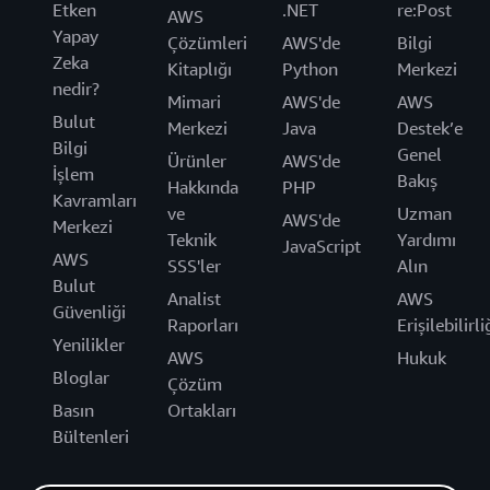
Etken
.NET
re:Post
AWS
Yapay
Çözümleri
AWS'de
Bilgi
Zeka
Kitaplığı
Python
Merkezi
nedir?
Mimari
AWS'de
AWS
Bulut
Merkezi
Java
Destek’e
Bilgi
Genel
Ürünler
AWS'de
İşlem
Bakış
Hakkında
PHP
Kavramları
ve
Uzman
AWS'de
Merkezi
Teknik
Yardımı
JavaScript
AWS
SSS'ler
Alın
Bulut
Analist
AWS
Güvenliği
Raporları
Erişilebilirli
Yenilikler
AWS
Hukuk
Bloglar
Çözüm
Basın
Ortakları
Bültenleri