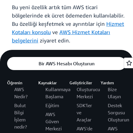
Bu yeni özellik artık tüm AWS ticari
bölgelerinde ek ücret ödemeden kullanılabilir.
Bu özelliği keşfetmek ve ayrıntılar için
Hizmet
Kotaları konsolu
ve
AWS Hizmet Kotaları
belgelerini
ziyaret edin.
Bir AWS Hesabı Oluşturun
Öğrenin
Kaynaklar
Geliştiriciler
Yardım
AWS
Kullanmaya
Oluşturucu
Bize
Nedir?
Başlama
Merkezi
Ulaşın
Bulut
Eğitim
SDK'ler
Destek
Bilgi
ve
Sorgusu
AWS
İşlem
Araçlar
Oluşturun
Güven
nedir?
Merkezi
AWS'de
AWS