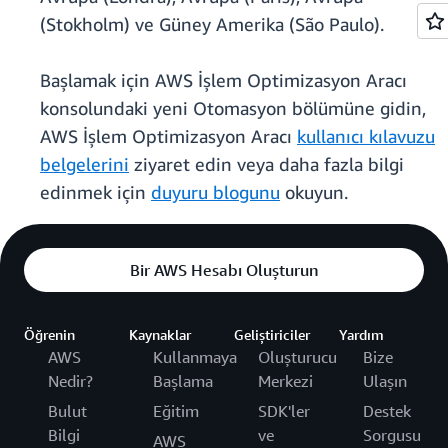
(Stokholm) ve Güney Amerika (São Paulo).
Başlamak için AWS İşlem Optimizasyon Aracı
konsolundaki yeni Otomasyon bölümüne gidin,
AWS İşlem Optimizasyon Aracı
kullanıcı kılavuzu
belgelerini
ziyaret edin veya daha fazla bilgi
edinmek için
duyuru blogunu
okuyun.
Bir AWS Hesabı Oluşturun
Öğrenin
Kaynaklar
Geliştiriciler
Yardım
AWS
Kullanmaya
Oluşturucu
Bize
Nedir?
Başlama
Merkezi
Ulaşın
Bulut
Eğitim
SDK'ler
Destek
Bilgi
ve
Sorgusu
AWS