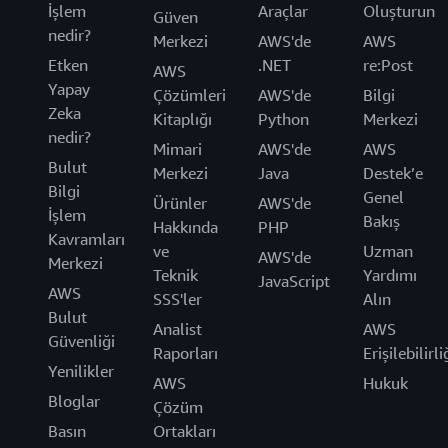
İşlem
Araçlar
Oluşturun
Güven
nedir?
Merkezi
AWS'de
AWS
Etken
.NET
re:Post
AWS
Yapay
Çözümleri
AWS'de
Bilgi
Zeka
Kitaplığı
Python
Merkezi
nedir?
Mimari
AWS'de
AWS
Bulut
Merkezi
Java
Destek’e
Bilgi
Genel
Ürünler
AWS'de
İşlem
Bakış
Hakkında
PHP
Kavramları
ve
Uzman
AWS'de
Merkezi
Teknik
Yardımı
JavaScript
AWS
SSS'ler
Alın
Bulut
Analist
AWS
Güvenliği
Raporları
Erişilebilirli
Yenilikler
AWS
Hukuk
Bloglar
Çözüm
Basın
Ortakları