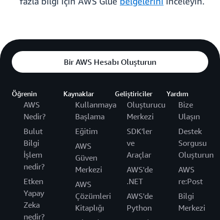
fazla bilgi için AWS Glue
belgelerini
inceleyin.
Bir AWS Hesabı Oluşturun
Öğrenin
Kaynaklar
Geliştiriciler
Yardım
AWS
Kullanmaya
Oluşturucu
Bize
Nedir?
Başlama
Merkezi
Ulaşın
Bulut
Eğitim
SDK'ler
Destek
Bilgi
ve
Sorgusu
AWS
İşlem
Araçlar
Oluşturun
Güven
nedir?
Merkezi
AWS'de
AWS
Etken
.NET
re:Post
AWS
Yapay
Çözümleri
AWS'de
Bilgi
Zeka
Kitaplığı
Python
Merkezi
nedir?