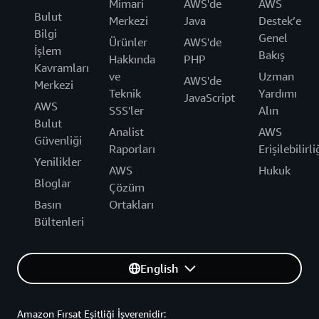
Mimari
AWS'de
AWS
Bulut
Merkezi
Java
Destek’e
Bilgi
Genel
Ürünler
AWS'de
İşlem
Bakış
Hakkında
PHP
Kavramları
ve
Uzman
AWS'de
Merkezi
Teknik
Yardımı
JavaScript
AWS
SSS'ler
Alın
Bulut
Analist
AWS
Güvenliği
Raporları
Erişilebilirli
Yenilikler
AWS
Hukuk
Bloglar
Çözüm
Basın
Ortakları
Bültenleri
English
Amazon Fırsat Eşitliği İşverenidir: