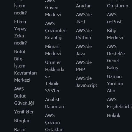
AWS
İşlem
Araçlar
Oluşturun
Güven
nedir?
Merkezi
AWS'de
AWS
Etken
.NET
re:Post
AWS
Yapay
Çözümleri
AWS'de
Bilgi
Zeka
Kitaplığı
Python
Merkezi
nedir?
Mimari
AWS'de
AWS
Bulut
Merkezi
Java
Destek’e
Bilgi
Genel
Ürünler
AWS'de
İşlem
Bakış
Hakkında
PHP
Kavramları
ve
Uzman
AWS'de
Merkezi
Teknik
Yardımı
JavaScript
AWS
SSS'ler
Alın
Bulut
Analist
AWS
Güvenliği
Raporları
Erişilebilirli
Yenilikler
AWS
Hukuk
Bloglar
Çözüm
Basın
Ortakları