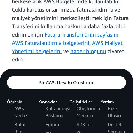
herkese açık AWS Bölgelerinde kullanılabilir.
Çoklu kuruluş ortamınızda faturalandırma ve
maliyet yönetimini merkezileştirmek için Fatura
Transferi'ni kullanma hakkında daha fazla bilgi
edinmek için
Fatura Transferi ürün sayfasını
,
AWS Faturalandırma belgelerini
,
AWS Maliyet
Yönetimi belgelerini
ve
haber blogunu
ziyaret
edin.
Bir AWS Hesabı Oluşturun
Öğrenin
Kaynaklar
Geliştiriciler
Yardım
AWS
Kullanmaya
Oluşturucu
Bize
Nedir?
Başlama
Merkezi
Ulaşın
Bulut
Eğitim
SDK'ler
Destek
Bilgi
ve
Sorgusu