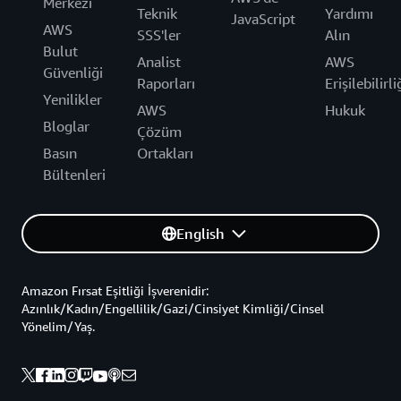
Merkezi
Teknik
Yardımı
JavaScript
AWS
SSS'ler
Alın
Bulut
Analist
AWS
Güvenliği
Raporları
Erişilebilirli
Yenilikler
AWS
Hukuk
Bloglar
Çözüm
Basın
Ortakları
Bültenleri
English
Amazon Fırsat Eşitliği İşverenidir:
Azınlık/Kadın/Engellilik/Gazi/Cinsiyet Kimliği/Cinsel
Yönelim/Yaş.