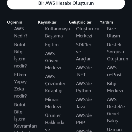
Bir AWS Hesabı Oluşturun
Öğrenin
Kaynaklar
Geliştiriciler
Yardım
AWS
Kullanmaya
Oluşturucu
Bize
Nedir?
Başlama
Merkezi
Ulaşın
Bulut
Eğitim
SDK'ler
Destek
Bilgi
ve
Sorgusu
AWS
İşlem
Araçlar
Oluşturun
Güven
nedir?
Merkezi
AWS'de
AWS
Etken
.NET
re:Post
AWS
Yapay
Çözümleri
AWS'de
Bilgi
Zeka
Kitaplığı
Python
Merkezi
nedir?
Mimari
AWS'de
AWS
Bulut
Merkezi
Java
Destek’e
Bilgi
Genel
Ürünler
AWS'de
İşlem
Bakış
Hakkında
PHP
Kavramları
ve
Uzman
AWS'de