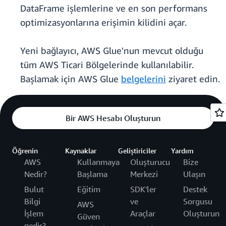
DataFrame işlemlerine ve en son performans
optimizasyonlarına erişimin kilidini açar.
Yeni bağlayıcı, AWS Glue'nun mevcut olduğu
tüm AWS Ticari Bölgelerinde kullanılabilir.
Başlamak için AWS Glue
belgelerini
ziyaret edin.
Bir AWS Hesabı Oluşturun
Öğrenin
Kaynaklar
Geliştiriciler
Yardım
AWS
Kullanmaya
Oluşturucu
Bize
Nedir?
Başlama
Merkezi
Ulaşın
Bulut
Eğitim
SDK'ler
Destek
Bilgi
ve
Sorgusu
AWS
İşlem
Araçlar
Oluşturun
Güven
nedir?