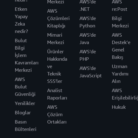
Merkezi
AWS'de
AWS
Etken
.NET
re:Post
AWS
Yapay
Çözümleri
AWS'de
Bilgi
Zeka
Kitaplığı
Python
Merkezi
nedir?
Mimari
AWS'de
AWS
Bulut
Merkezi
Java
Destek’e
Bilgi
Genel
Ürünler
AWS'de
İşlem
Bakış
Hakkında
PHP
Kavramları
ve
Uzman
AWS'de
Merkezi
Teknik
Yardımı
JavaScript
AWS
SSS'ler
Alın
Bulut
Analist
AWS
Güvenliği
Raporları
Erişilebilirli
Yenilikler
AWS
Hukuk
Bloglar
Çözüm
Basın
Ortakları
Bültenleri