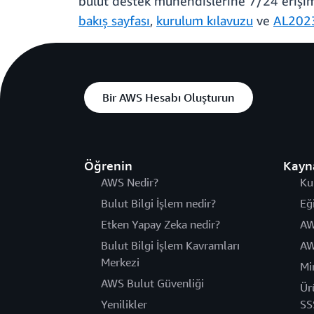
bulut destek mühendislerine 7/24 erişim
bakış sayfası
,
kurulum kılavuzu
ve
AL2023
Bir AWS Hesabı Oluşturun
Öğrenin
Kayn
AWS Nedir?
Ku
Bulut Bilgi İşlem nedir?
Eğ
Etken Yapay Zeka nedir?
AW
Bulut Bilgi İşlem Kavramları
AW
Merkezi
Mi
AWS Bulut Güvenliği
Ür
Yenilikler
SS