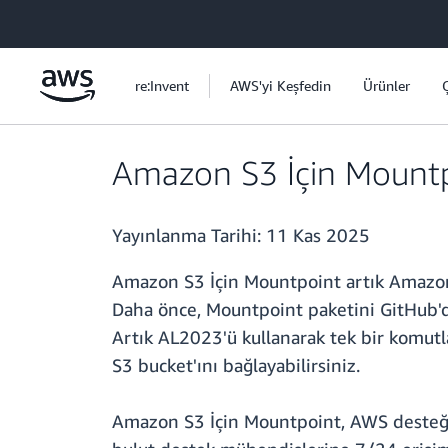
Ana İçeriğe Atla
re:Invent
AWS'yi Keşfedin
Ürünler
Amazon S3 İçin Mountpo
Yayınlanma Tarihi:
11 Kas 2025
Amazon S3 İçin Mountpoint artık Amazon L
Daha önce, Mountpoint paketini GitHub'd
Artık AL2023'ü kullanarak tek bir komut
S3 bucket'ını bağlayabilirsiniz.
Amazon S3 İçin Mountpoint, AWS desteği 