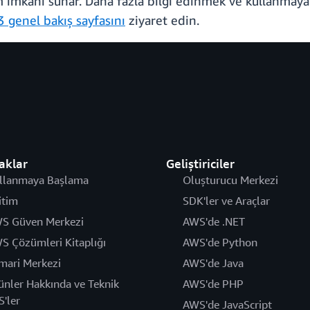
 imkanı sunar. Daha fazla bilgi edinmek ve kullanmaya
 genel bakış sayfasını
ziyaret edin.
aklar
Geliştiriciler
llanmaya Başlama
Oluşturucu Merkezi
itim
SDK'ler ve Araçlar
S Güven Merkezi
AWS'de .NET
S Çözümleri Kitaplığı
AWS'de Python
mari Merkezi
AWS'de Java
ünler Hakkında ve Teknik
AWS'de PHP
S'ler
AWS'de JavaScript