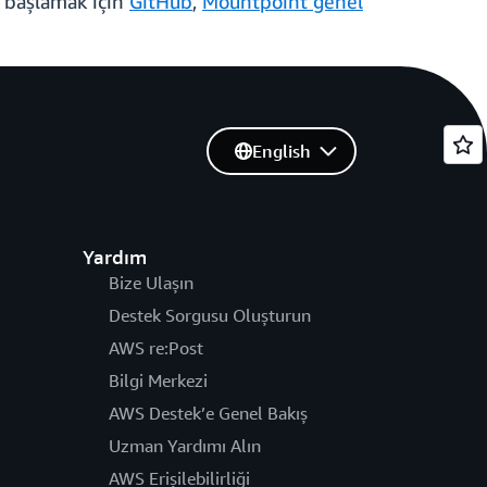
 başlamak için
GitHub
,
Mountpoint genel
English
Yardım
Bize Ulaşın
Destek Sorgusu Oluşturun
AWS re:Post
Bilgi Merkezi
AWS Destek’e Genel Bakış
Uzman Yardımı Alın
AWS Erişilebilirliği