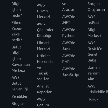
Bilgi
ve
Sorgusu
AWS
İşlem
Araçlar
Oluşturun
Güven
nedir?
Merkezi
AWS'de
AWS
Etken
.NET
re:Post
AWS
Yapay
Çözümleri
AWS'de
Bilgi
Zeka
Kitaplığı
Python
Merkezi
nedir?
Mimari
AWS'de
AWS
Bulut
Merkezi
Java
Destek’e
Bilgi
Genel
Ürünler
AWS'de
İşlem
Bakış
Hakkında
PHP
Kavramları
ve
Uzman
AWS'de
Merkezi
Teknik
Yardımı
JavaScript
AWS
SSS'ler
Alın
Bulut
Analist
AWS
Güvenliği
Raporları
Erişilebilirli
Yenilikler
AWS
Hukuk
Bloglar
Çözüm