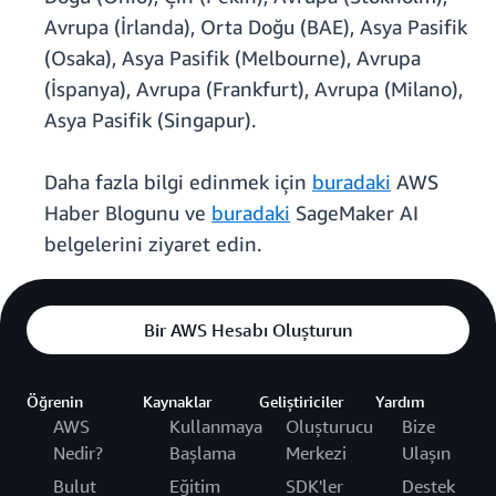
Avrupa (İrlanda), Orta Doğu (BAE), Asya Pasifik
(Osaka), Asya Pasifik (Melbourne), Avrupa
(İspanya), Avrupa (Frankfurt), Avrupa (Milano),
Asya Pasifik (Singapur).
Daha fazla bilgi edinmek için
buradaki
AWS
Haber Blogunu ve
buradaki
SageMaker AI
belgelerini ziyaret edin.
Bir AWS Hesabı Oluşturun
Öğrenin
Kaynaklar
Geliştiriciler
Yardım
AWS
Kullanmaya
Oluşturucu
Bize
Nedir?
Başlama
Merkezi
Ulaşın
Bulut
Eğitim
SDK'ler
Destek