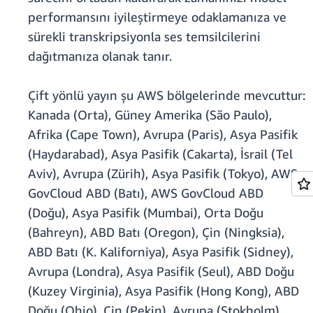
performansını iyileştirmeye odaklamanıza ve
sürekli transkripsiyonla ses temsilcilerini
dağıtmanıza olanak tanır.
Çift yönlü yayın şu AWS bölgelerinde mevcuttur:
Kanada (Orta), Güney Amerika (São Paulo),
Afrika (Cape Town), Avrupa (Paris), Asya Pasifik
(Haydarabad), Asya Pasifik (Cakarta), İsrail (Tel
Aviv), Avrupa (Zürih), Asya Pasifik (Tokyo), AWS
GovCloud ABD (Batı), AWS GovCloud ABD
(Doğu), Asya Pasifik (Mumbai), Orta Doğu
(Bahreyn), ABD Batı (Oregon), Çin (Ningksia),
ABD Batı (K. Kaliforniya), Asya Pasifik (Sidney),
Avrupa (Londra), Asya Pasifik (Seul), ABD Doğu
(Kuzey Virginia), Asya Pasifik (Hong Kong), ABD
Doğu (Ohio), Çin (Pekin), Avrupa (Stokholm),