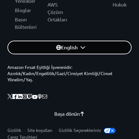
Yenilikler
AWS
Hukuk
Bloglar
Çözüm
Basın
Ortakları
Bültenleri
English
Amazon Fırsat Eşitliği İşverenidir:
Azınlık/Kadın/Engellilik/Gazi/Cinsiyet Kimliği/Cinsel
Yönelim/Yaş.
Başa dönün
Gizlilik
Site koşulları
Gizlilik Seçenekleriniz
Çerez Tercihleri