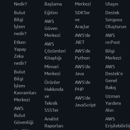
Nedir?
Başlama
Merkezi
Ulaşın
Bulut
Eğitim
SDK'ler
Destek
Bilgi
ve
Sorgusu
AWS
İşlem
Araçlar
Oluşturun
Güven
nedir?
Merkezi
AWS'de
AWS
Etken
.NET
re:Post
AWS
Yapay
Çözümleri
AWS'de
Bilgi
Zeka
Kitaplığı
Python
Merkezi
nedir?
Mimari
AWS'de
AWS
Bulut
Merkezi
Java
Destek’e
Bilgi
Genel
Ürünler
AWS'de
İşlem
Bakış
Hakkında
PHP
Kavramları
ve
Uzman
AWS'de
Merkezi
Teknik
Yardımı
JavaScript
AWS
SSS'ler
Alın
Bulut
Analist
AWS
Güvenliği
Raporları
Erişilebilirli