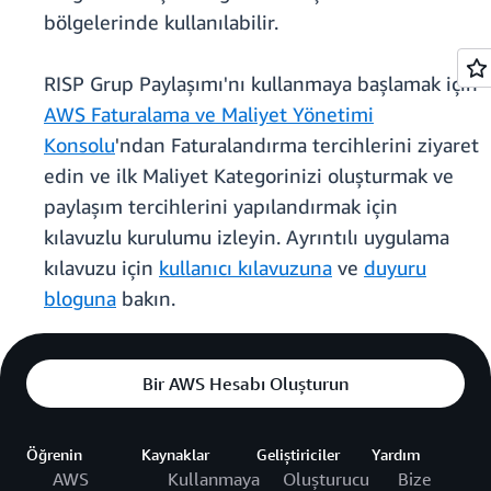
bölgelerinde kullanılabilir.
RISP Grup Paylaşımı'nı kullanmaya başlamak için
AWS Faturalama ve Maliyet Yönetimi
Konsolu
'ndan Faturalandırma tercihlerini
ziyaret
edin ve ilk Maliyet Kategorinizi oluşturmak ve
paylaşım tercihlerini yapılandırmak için
kılavuzlu kurulumu izleyin. Ayrıntılı uygulama
kılavuzu için
kullanıcı kılavuzuna
ve
duyuru
bloguna
bakın.
Bir AWS Hesabı Oluşturun
Öğrenin
Kaynaklar
Geliştiriciler
Yardım
AWS
Kullanmaya
Oluşturucu
Bize