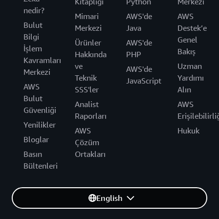
Kitaplığı
Python
Merkezi
nedir?
Mimari
AWS'de
AWS
Bulut
Merkezi
Java
Destek’e
Bilgi
Genel
Ürünler
AWS'de
İşlem
Bakış
Hakkında
PHP
Kavramları
ve
Uzman
AWS'de
Merkezi
Teknik
Yardımı
JavaScript
AWS
SSS'ler
Alın
Bulut
Analist
AWS
Güvenliği
Raporları
Erişilebilirli
Yenilikler
AWS
Hukuk
Bloglar
Çözüm
Basın
Ortakları
Bültenleri
English