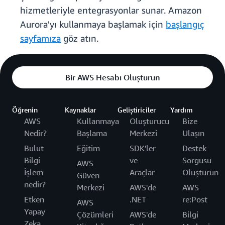
hizmetleriyle entegrasyonlar sunar. Amazon
Aurora'yı kullanmaya başlamak için
başlangıç
sayfamıza
göz atın.
Bir AWS Hesabı Oluşturun
Öğrenin
Kaynaklar
Geliştiriciler
Yardım
AWS
Kullanmaya
Oluşturucu
Bize
Nedir?
Başlama
Merkezi
Ulaşın
Bulut
Eğitim
SDK'ler
Destek
Bilgi
ve
Sorgusu
AWS
İşlem
Araçlar
Oluşturun
Güven
nedir?
Merkezi
AWS'de
AWS
Etken
.NET
re:Post
AWS
Yapay
Çözümleri
AWS'de
Bilgi
Zeka