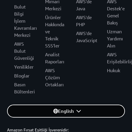
Mimari
AWS'de
AWS
Bulut
Merkezi
Java
Destek’e
Bilgi
Genel
Ürünler
AWS'de
İşlem
Bakış
Hakkında
PHP
Kavramları
ve
Uzman
AWS'de
Merkezi
Teknik
Yardımı
JavaScript
AWS
SSS'ler
Alın
Bulut
Analist
AWS
Güvenliği
Raporları
Erişilebilirli
Yenilikler
AWS
Hukuk
Bloglar
Çözüm
Basın
Ortakları
Bültenleri
English
Amazon Fırsat Eşitliği İşverenidir: