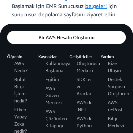
Başlamak için EMR Sunucusuz
belgeleri
için
sunucusuz depolama sayfasını ziyaret edin.
Bir AWS Hesabı Oluşturun
Öğrenin
Kaynaklar
Geliştiriciler
Yardım
AWS
Kullanmaya
Oluşturucu
Bize
Nedir?
Başlama
Merkezi
Ulaşın
Bulut
Eğitim
SDK'ler
Destek
Bilgi
ve
Sorgusu
AWS
İşlem
Araçlar
Oluşturun
Güven
nedir?
Merkezi
AWS'de
AWS
Etken
.NET
re:Post
AWS
Yapay
Çözümleri
AWS'de
Bilgi
Zeka
Kitaplığı
Python
Merkezi
nedir?