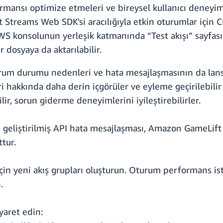
mansı optimize etmeleri ve bireysel kullanıcı deneyiml
Lift Streams Web SDK'si aracılığıyla etkin oturumlar için
ı AWS konsolunun yerleşik katmanında “Test akışı” sayfa
ir dosyaya da aktarılabilir.
rum durumu nedenleri ve hata mesajlaşmasının da lansma
hakkında daha derin içgörüler ve eyleme geçirilebilir
ir, sorun giderme deneyimlerini iyileştirebilirler.
ve geliştirilmiş API hata mesajlaşması, Amazon GameLif
tur.
çin yeni akış grupları oluşturun. Oturum performans ist
.
yaret edin: