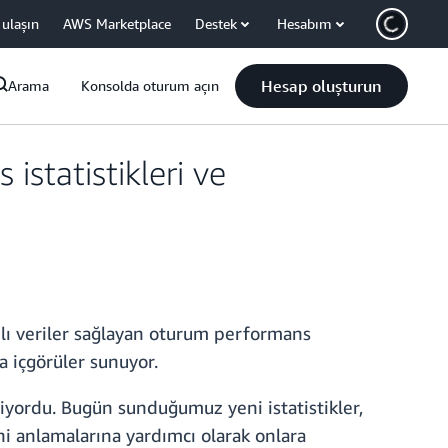
 ulaşın
AWS Marketplace
Destek
Hesabım
Hesap oluşturun
Arama
Konsolda oturum açın
statistikleri ve
lı veriler sağlayan oturum performans
a içgörüler sunuyor.
iyordu. Bugün sunduğumuz yeni istatistikler,
ini anlamalarına yardımcı olarak onlara