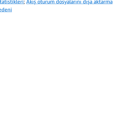
atistikleri
;
Akış oturum dosyalarını dışa aktarma
edeni