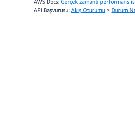
AWS Docs:
Gerçek zamanlı performans ist
API Başvurusu:
Akış Oturumu
>
Durum N