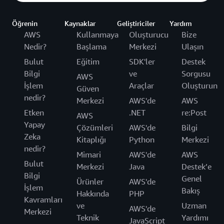
Öğrenin
Kaynaklar
Geliştiriciler
Yardım
AWS
Kullanmaya
Oluşturucu
Bize
Nedir?
Başlama
Merkezi
Ulaşın
Bulut
Eğitim
SDK'ler
Destek
Bilgi
ve
Sorgusu
AWS
İşlem
Araçlar
Oluşturun
Güven
nedir?
Merkezi
AWS'de
AWS
Etken
.NET
re:Post
AWS
Yapay
Çözümleri
AWS'de
Bilgi
Zeka
Kitaplığı
Python
Merkezi
nedir?
Mimari
AWS'de
AWS
Bulut
Merkezi
Java
Destek’e
Bilgi
Genel
Ürünler
AWS'de
İşlem
Bakış
Hakkında
PHP
Kavramları
ve
Uzman
AWS'de
Merkezi
Teknik
Yardımı
JavaScript