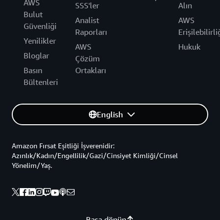
AWS
SSS'ler
Alın
Bulut
Analist
AWS
Güvenliği
Raporları
Erişilebilirli
Yenilikler
AWS
Hukuk
Bloglar
Çözüm
Basın
Ortakları
Bültenleri
English
Amazon Fırsat Eşitliği İşverenidir:
Azınlık/Kadın/Engellilik/Gazi/Cinsiyet Kimliği/Cinsel
Yönelim/Yaş.
Başa dönün