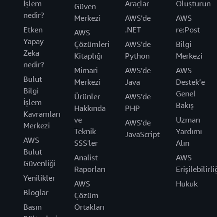
İşlem
Araçlar
Oluşturun
Güven
nedir?
Merkezi
AWS'de
AWS
Etken
.NET
re:Post
AWS
Yapay
Çözümleri
AWS'de
Bilgi
Zeka
Kitaplığı
Python
Merkezi
nedir?
Mimari
AWS'de
AWS
Bulut
Merkezi
Java
Destek’e
Bilgi
Genel
Ürünler
AWS'de
İşlem
Bakış
Hakkında
PHP
Kavramları
ve
Uzman
AWS'de
Merkezi
Teknik
Yardımı
JavaScript
AWS
SSS'ler
Alın
Bulut
Analist
AWS
Güvenliği
Raporları
Erişilebilirli
Yenilikler
AWS
Hukuk
Bloglar
Çözüm
Basın
Ortakları