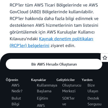
RCP'ler tüm AWS Ticari Bölgelerinde ve AWS
GovCloud (ABD) Bölgelerinde kullanılabilir.
RCP'ler hakkında daha fazla bilgi edinmek ve
desteklenen AWS hizmetlerinin tam listesini
görüntülemek için AWS Kuruluşlar Kullanıcı
Kılavuzu'ndaki
Kaynak denetim politikaları
(RCP'ler) belgelerini
ziyaret edin.
Bir AWS Hesabı Oluşturun
Öğrenin
Kaynaklar
Geliştiriciler
Yardım
AWS
Kullanmaya
Oluşturucu
Bize
Nedir?
Başlama
Merkezi
Ulaşın
Bulut
Eğitim
SDK'ler
Destek
Bilgi
ve
Sorgusu
AWS