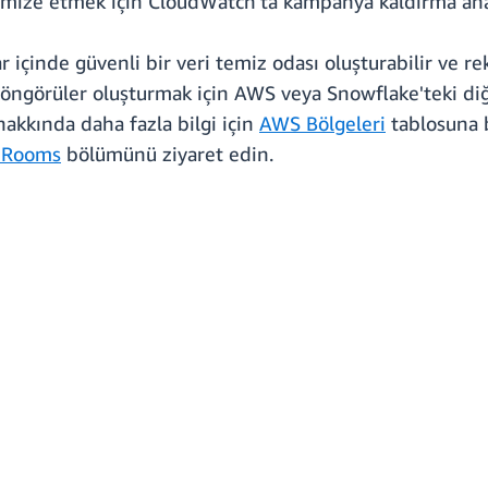
imize etmek için CloudWatch'ta kampanya kaldırma analiz
 içinde güvenli bir veri temiz odası oluşturabilir ve re
ngörüler oluşturmak için AWS veya Snowflake'teki diğer
hakkında daha fazla bilgi için
AWS Bölgeleri
tablosuna b
 Rooms
bölümünü ziyaret edin.