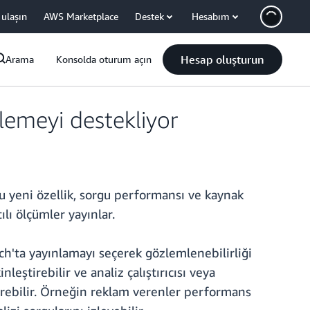
 ulaşın
AWS Marketplace
Destek
Hesabım
Hesap oluşturun
Arama
Konsolda oturum açın
izlemeyi destekliyor
u yeni özellik, sorgu performansı ve kaynak
lı ölçümler yayınlar.
tch'ta yayınlamayı seçerek gözlemlenebilirliği
inleştirebilir ve analiz çalıştırıcısı veya
ştirebilir. Örneğin reklam verenler performans