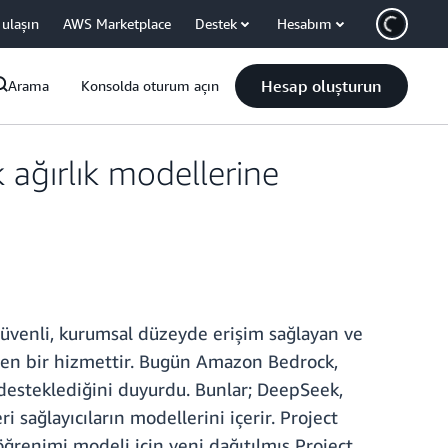
 ulaşın
AWS Marketplace
Destek
Hesabım
Hesap oluşturun
Arama
Konsolda oturum açın
 ağırlık modellerine
üvenli, kurumsal düzeyde erişim sağlayan ve
len bir hizmettir. Bugün Amazon Bedrock,
i desteklediğini duyurdu. Bunlar; DeepSeek,
sağlayıcıların modellerini içerir. Project
renimi modeli için yeni dağıtılmış Project