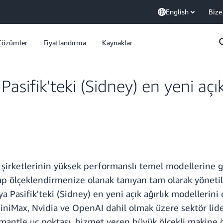
English
Bize
Çözümler
Fiyatlandırma
Kaynaklar
sifik'teki (Sidney) en yeni açık
irketlerinin yüksek performanslı temel modellerine g
up ölçeklendirmenize olanak tanıyan tam olarak yöneti
a Pasifik'teki (Sidney) en yeni açık ağırlık modellerin
niMax, Nvidia ve OpenAI dahil olmak üzere sektör lideri 
antle uç noktası, hizmet veren büyük ölçekli makine öğ