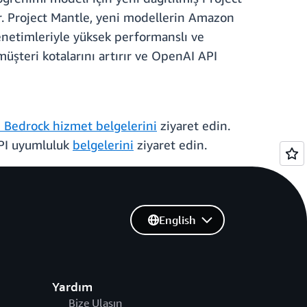
. Project Mantle, yeni modellerin Amazon
 denetimleriyle yüksek performanslı ve
müşteri kotalarını artırır ve OpenAI API
Bedrock hizmet belgelerini
ziyaret edin.
PI uyumluluk
belgelerini
ziyaret edin.
English
Yardım
Bize Ulaşın