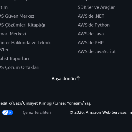
itim
SDK'ler ve Araçlar
S Güven Merkezi
AWS'de .NET
S Çözümleri Kitaplığı
AWS'de Python
mari Merkezi
AWS'de Java
ünler Hakkında ve Teknik
AWS'de PHP
S'ler
AWS'de JavaScript
alist Raporları
S Çözüm Ortakları
Başa dönün
gellilik/Gazi/Cinsiyet Kimliği/Cinsel Yönelim/Yaş.
z
Çerez Tercihleri
© 2026, Amazon Web Services, Inc. 