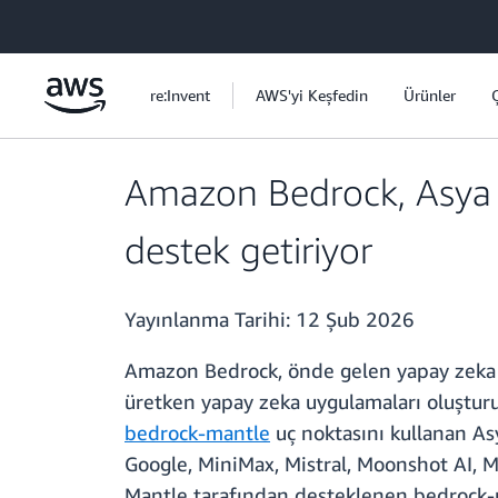
Ana İçeriğe Atla
re:Invent
AWS'yi Keşfedin
Ürünler
Amazon Bedrock, Asya Pa
destek getiriyor
Yayınlanma Tarihi:
12 Şub 2026
Amazon Bedrock, önde gelen yapay zeka ş
üretken yapay zeka uygulamaları oluştur
bedrock-mantle
uç noktasını kullanan Asy
Google, MiniMax, Mistral, Moonshot AI, Mi
Mantle tarafından desteklenen bedrock-m