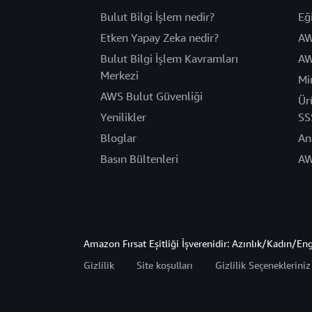
Bulut Bilgi İşlem nedir?
Eğ
Etken Yapay Zeka nedir?
AW
Bulut Bilgi İşlem Kavramları
AW
Merkezi
Mi
AWS Bulut Güvenliği
Ür
Yenilikler
SS
Bloglar
An
Basın Bültenleri
AW
Amazon Fırsat Eşitliği İşverenidir: Azınlık/Kadın/En
Gizlilik
Site koşulları
Gizlilik Seçeneklerini