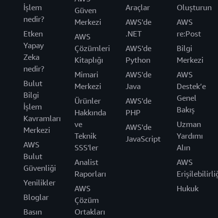
İşlem
Araçlar
Oluşturun
Güven
nedir?
Merkezi
AWS'de
AWS
Etken
.NET
re:Post
AWS
Yapay
Çözümleri
AWS'de
Bilgi
Zeka
Kitaplığı
Python
Merkezi
nedir?
Mimari
AWS'de
AWS
Bulut
Merkezi
Java
Destek’e
Bilgi
Genel
Ürünler
AWS'de
İşlem
Bakış
Hakkında
PHP
Kavramları
ve
Uzman
AWS'de
Merkezi
Teknik
Yardımı
JavaScript
AWS
SSS'ler
Alın
Bulut
Analist
AWS
Güvenliği
Raporları
Erişilebilirli
Yenilikler
AWS
Hukuk
Bloglar
Çözüm
Basın
Ortakları