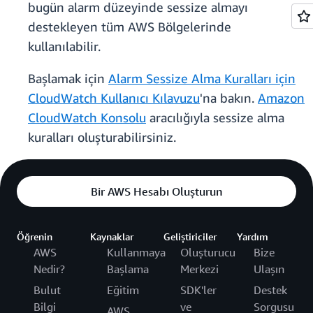
bugün alarm düzeyinde sessize almayı
destekleyen tüm AWS Bölgelerinde
kullanılabilir.
Başlamak için
Alarm Sessize Alma Kuralları için
CloudWatch Kullanıcı Kılavuzu
'na bakın.
Amazon
CloudWatch Konsolu
aracılığıyla sessize alma
kuralları oluşturabilirsiniz.
Bir AWS Hesabı Oluşturun
Öğrenin
Kaynaklar
Geliştiriciler
Yardım
AWS
Kullanmaya
Oluşturucu
Bize
Nedir?
Başlama
Merkezi
Ulaşın
Bulut
Eğitim
SDK'ler
Destek
Bilgi
ve
Sorgusu
AWS