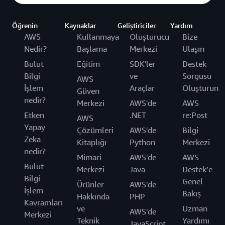
Öğrenin
Kaynaklar
Geliştiriciler
Yardım
AWS
Kullanmaya
Oluşturucu
Bize
Nedir?
Başlama
Merkezi
Ulaşın
Bulut
Eğitim
SDK'ler
Destek
Bilgi
ve
Sorgusu
AWS
İşlem
Araçlar
Oluşturun
Güven
nedir?
Merkezi
AWS'de
AWS
Etken
.NET
re:Post
AWS
Yapay
Çözümleri
AWS'de
Bilgi
Zeka
Kitaplığı
Python
Merkezi
nedir?
Mimari
AWS'de
AWS
Bulut
Merkezi
Java
Destek’e
Bilgi
Genel
Ürünler
AWS'de
İşlem
Bakış
Hakkında
PHP
Kavramları
ve
Uzman
AWS'de
Merkezi
Teknik
Yardımı
JavaScript