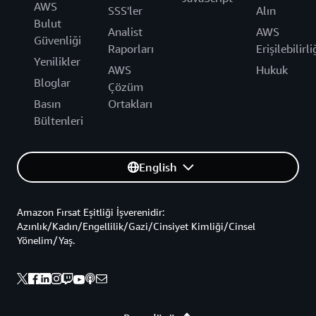
AWS
SSS'ler
Alın
Bulut
Analist
AWS
Güvenliği
Raporları
Erişilebilirli
Yenilikler
AWS
Hukuk
Bloglar
Çözüm
Basın
Ortakları
Bültenleri
English
Amazon Fırsat Eşitliği İşverenidir:
Azınlık/Kadın/Engellilik/Gazi/Cinsiyet Kimliği/Cinsel
Yönelim/Yaş.