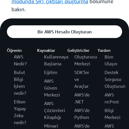
modunda SRT çıktıları oluşturma
bölümüne
bakın.
Bir AWS Hesabı Oluşturun
Öğrenin
Kaynaklar
Geliştiriciler
Yardım
AWS
Kullanmaya
Oluşturucu
Bize
Nedir?
Başlama
Merkezi
Ulaşın
Bulut
Eğitim
SDK'ler
Destek
Bilgi
ve
Sorgusu
AWS
İşlem
Araçlar
Oluşturun
Güven
nedir?
Merkezi
AWS'de
AWS
Etken
.NET
re:Post
AWS
Yapay
Çözümleri
AWS'de
Bilgi
Zeka
Kitaplığı
Python
Merkezi
nedir?
Mimari
AWS'de
AWS