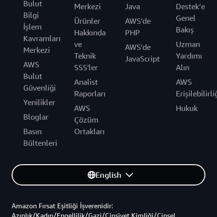
Bulut
Merkezi
Java
Destek’e
Bilgi
Genel
Ürünler
AWS'de
İşlem
Bakış
Hakkında
PHP
Kavramları
ve
Uzman
AWS'de
Merkezi
Teknik
Yardımı
JavaScript
AWS
SSS'ler
Alın
Bulut
Analist
AWS
Güvenliği
Raporları
Erişilebilirli
Yenilikler
AWS
Hukuk
Bloglar
Çözüm
Basın
Ortakları
Bültenleri
English
Amazon Fırsat Eşitliği İşverenidir:
Azınlık/Kadın/Engellilik/Gazi/Cinsiyet Kimliği/Cinsel