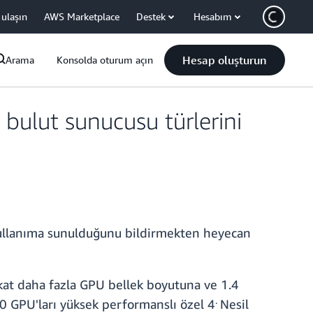
 ulaşın
AWS Marketplace
Destek
Hesabım
Hesap oluşturun
Arama
Konsolda oturum açın
bulut sunucusu türlerini
kullanıma sunulduğunu bildirmekten heyecan
kat daha fazla GPU bellek boyutuna ve 1.4
.
0 GPU'ları yüksek performanslı özel 4
Nesil