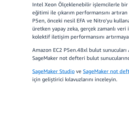
Intel Xeon Ölçeklenebilir işlemcilerle bi
eğitimi ile çıkarım performansını artıran
P5en, önceki nesil EFA ve Nitro'yu kulla
üretken yapay zeka, gerçek zamanlı veri i
kolektif iletişim performansını artırmaya
Amazon EC2 P5en.48xl bulut sunucuları A
SageMaker not defteri bulut sunucularında
SageMaker Studio
ve
SageMaker not deft
için geliştirici kılavuzlarını inceleyin.