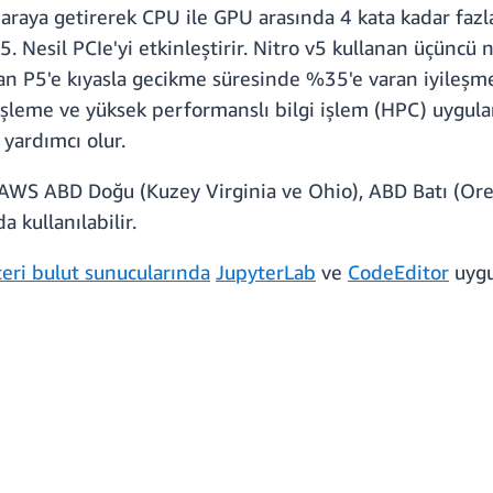
r araya getirerek CPU ile GPU arasında 4 kata kadar fazl
 5. Nesil PCIe'yi etkinleştirir. Nitro v5 kullanan üçünc
nan P5'e kıyasla gecikme süresinde %35'e varan iyileşme
şleme ve yüksek performanslı bilgi işlem (HPC) uygulama
 yardımcı olur.
WS ABD Doğu (Kuzey Virginia ve Ohio), ABD Batı (Oreg
 kullanılabilir.
eri bulut sunucularında
JupyterLab
ve
CodeEditor
uygu