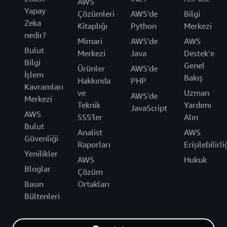
AWS
Yapay
Çözümleri
AWS'de
Bilgi
Zeka
Kitaplığı
Python
Merkezi
nedir?
Mimari
AWS'de
AWS
Bulut
Merkezi
Java
Destek’e
Bilgi
Genel
Ürünler
AWS'de
İşlem
Bakış
Hakkında
PHP
Kavramları
ve
Uzman
AWS'de
Merkezi
Teknik
Yardımı
JavaScript
AWS
SSS'ler
Alın
Bulut
Analist
AWS
Güvenliği
Raporları
Erişilebilirli
Yenilikler
AWS
Hukuk
Bloglar
Çözüm
Basın
Ortakları
Bültenleri