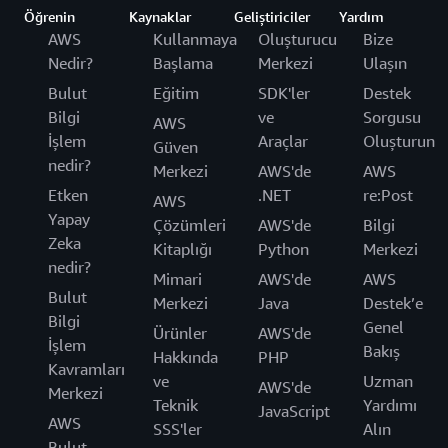
Öğrenin
Kaynaklar
Geliştiriciler
Yardım
AWS
Kullanmaya
Oluşturucu
Bize
Nedir?
Başlama
Merkezi
Ulaşın
Bulut
Eğitim
SDK'ler
Destek
Bilgi
ve
Sorgusu
AWS
İşlem
Araçlar
Oluşturun
Güven
nedir?
Merkezi
AWS'de
AWS
Etken
.NET
re:Post
AWS
Yapay
Çözümleri
AWS'de
Bilgi
Zeka
Kitaplığı
Python
Merkezi
nedir?
Mimari
AWS'de
AWS
Bulut
Merkezi
Java
Destek’e
Bilgi
Genel
Ürünler
AWS'de
İşlem
Bakış
Hakkında
PHP
Kavramları
ve
Uzman
AWS'de
Merkezi
Teknik
Yardımı
JavaScript
AWS
SSS'ler
Alın
Bulut