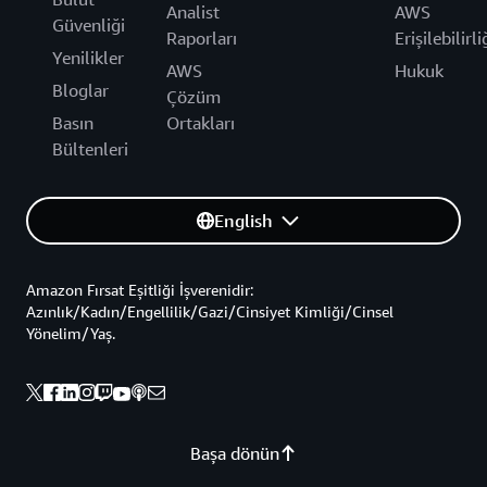
Analist
AWS
Güvenliği
Raporları
Erişilebilirli
Yenilikler
AWS
Hukuk
Bloglar
Çözüm
Basın
Ortakları
Bültenleri
English
Amazon Fırsat Eşitliği İşverenidir:
Azınlık/Kadın/Engellilik/Gazi/Cinsiyet Kimliği/Cinsel
Yönelim/Yaş.
Başa dönün