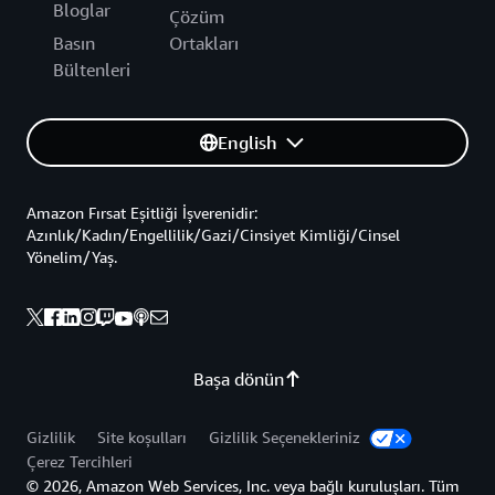
Bloglar
Çözüm
Basın
Ortakları
Bültenleri
English
Amazon Fırsat Eşitliği İşverenidir:
Azınlık/Kadın/Engellilik/Gazi/Cinsiyet Kimliği/Cinsel
Yönelim/Yaş.
Başa dönün
Gizlilik
Site koşulları
Gizlilik Seçenekleriniz
Çerez Tercihleri
© 2026, Amazon Web Services, Inc. veya bağlı kuruluşları. Tüm