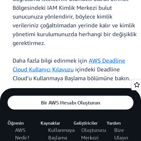
Bölgesindeki IAM Kimlik Merkezi bulut
sunucunuza yönlendirir, böylece kimlik
verileriniz çoğaltılmadan yerinde kalır ve kimlik
yönetimi kurulumunuzda herhangi bir değişiklik
gerektirmez.
Daha fazla bilgi edinmek için
AWS Deadline
Cloud Kullanıcı Kılavuzu
içindeki Deadline
Cloud'u Kullanmaya Başlama bölümüne bakın.
Bir AWS Hesabı Oluşturun
Öğrenin
Kaynaklar
Geliştiriciler
Yardım
AWS
Kullanmaya
Oluşturucu
Bize
Nedir?
Başlama
Merkezi
Ulaşın