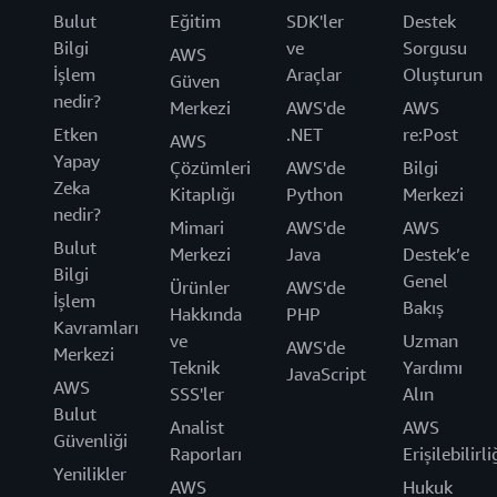
Bulut
Eğitim
SDK'ler
Destek
Bilgi
ve
Sorgusu
AWS
İşlem
Araçlar
Oluşturun
Güven
nedir?
Merkezi
AWS'de
AWS
Etken
.NET
re:Post
AWS
Yapay
Çözümleri
AWS'de
Bilgi
Zeka
Kitaplığı
Python
Merkezi
nedir?
Mimari
AWS'de
AWS
Bulut
Merkezi
Java
Destek’e
Bilgi
Genel
Ürünler
AWS'de
İşlem
Bakış
Hakkında
PHP
Kavramları
ve
Uzman
AWS'de
Merkezi
Teknik
Yardımı
JavaScript
AWS
SSS'ler
Alın
Bulut
Analist
AWS
Güvenliği
Raporları
Erişilebilirli
Yenilikler
AWS
Hukuk