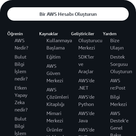
Bir AWS Hesabı Oluşturun
Öğrenin
Kaynaklar
Geliştiriciler
Yardım
AWS
Kullanmaya
Oluşturucu
Bize
Nedir?
Başlama
Merkezi
Ulaşın
Bulut
Eğitim
SDK'ler
Destek
Bilgi
ve
Sorgusu
AWS
İşlem
Araçlar
Oluşturun
Güven
nedir?
Merkezi
AWS'de
AWS
Etken
.NET
re:Post
AWS
Yapay
Çözümleri
AWS'de
Bilgi
Zeka
Kitaplığı
Python
Merkezi
nedir?
Mimari
AWS'de
AWS
Bulut
Merkezi
Java
Destek’e
Bilgi
Genel
Ürünler
AWS'de
İşlem
Bakış