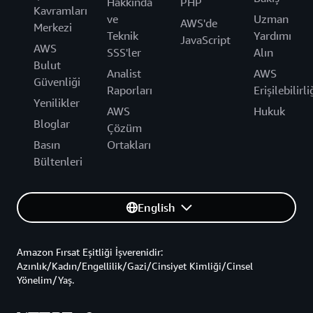
Hakkında
PHP
Kavramları
ve
Uzman
AWS'de
Merkezi
Teknik
Yardımı
JavaScript
AWS
SSS'ler
Alın
Bulut
Analist
AWS
Güvenliği
Raporları
Erişilebilirli
Yenilikler
AWS
Hukuk
Bloglar
Çözüm
Basın
Ortakları
Bültenleri
English
Amazon Fırsat Eşitliği İşverenidir:
Azınlık/Kadın/Engellilik/Gazi/Cinsiyet Kimliği/Cinsel
Yönelim/Yaş.