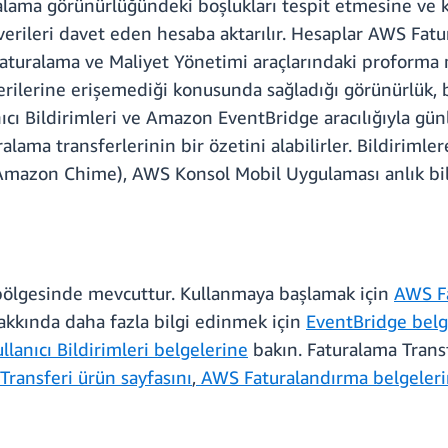
ralama görünürlüğündeki boşlukları tespit etmesine ve 
verileri davet eden hesaba aktarılır. Hesaplar AWS Fatur
turalama ve Maliyet Yönetimi araçlarındaki proforma ma
erilerine erişemediği konusunda sağladığı görünürlük
anıcı Bildirimleri ve Amazon
EventBridge
aracılığıyla gün
ama transferlerinin bir özetini alabilirler. Bildirimle
Amazon Chime), AWS Konsol Mobil Uygulaması anlık bild
 bölgesinde mevcuttur. Kullanmaya başlamak için
AWS Fa
kkında daha fazla bilgi edinmek için
EventBridge belg
llanıcı Bildirimleri belgelerine
bakın. Faturalama Trans
Transferi ürün sayfasını
,
AWS Faturalandırma belgeleri