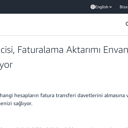
English
Bize
isi, Faturalama Aktarımı Envant
iyor
 hangi hesapların fatura transferi davetlerini alması
nizi sağlıyor.