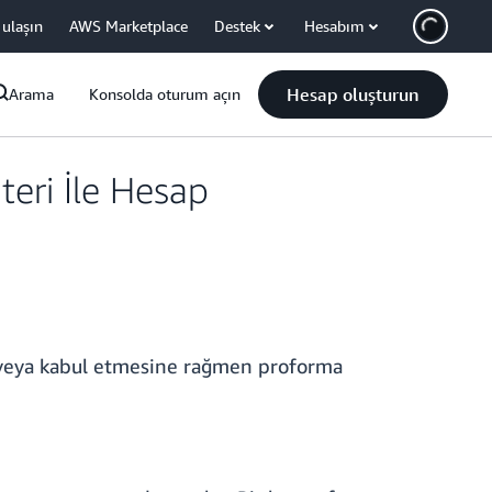
 ulaşın
AWS Marketplace
Destek
Hesabım
Hesap oluşturun
Arama
Konsolda oturum açın
eri İle Hesap
na veya kabul etmesine rağmen proforma