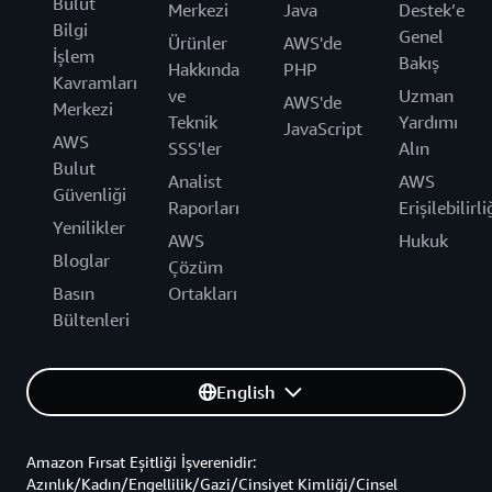
Bulut
Merkezi
Java
Destek’e
Bilgi
Genel
Ürünler
AWS'de
İşlem
Bakış
Hakkında
PHP
Kavramları
ve
Uzman
AWS'de
Merkezi
Teknik
Yardımı
JavaScript
AWS
SSS'ler
Alın
Bulut
Analist
AWS
Güvenliği
Raporları
Erişilebilirli
Yenilikler
AWS
Hukuk
Bloglar
Çözüm
Basın
Ortakları
Bültenleri
English
Amazon Fırsat Eşitliği İşverenidir:
Azınlık/Kadın/Engellilik/Gazi/Cinsiyet Kimliği/Cinsel