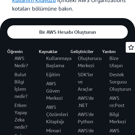
Kullanım Kılavuzu
içindeki AWS Organizations
kotaları bölümüne bakın.
Bir AWS Hesabı Oluşturun
Öğrenin
Kaynaklar
Geliştiriciler
Yardım
AWS
Kullanmaya
Oluşturucu
Bize
Nedir?
Başlama
Merkezi
Ulaşın
Bulut
Eğitim
SDK'ler
Destek
Bilgi
ve
Sorgusu
AWS
İşlem
Araçlar
Oluşturun
Güven
nedir?
Merkezi
AWS'de
AWS
Etken
.NET
re:Post
AWS
Yapay
Çözümleri
AWS'de
Bilgi
Zeka
Kitaplığı
Python
Merkezi
nedir?
Mimari
AWS'de
AWS