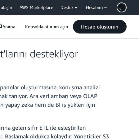
 ulaşın
AWS Marketplace
Destek
Hesabım
Hesap oluşturun
Arama
Konsolda oturum açın
larını destekliyor
n panolar oluşturmasına, konuşma analizi
nak tanıyor. Ara veri ambarı veya OLAP
en yapay zeka hem de BI iş yükleri için
a gelen sıfır ETL ile eşleştirilen
. Başlamak oldukça kolaydır: Yöneticiler S3