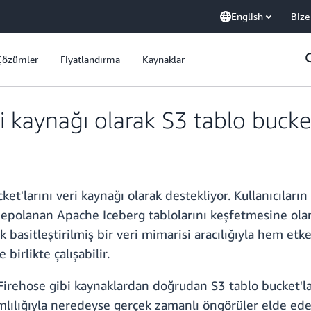
English
Bize
Çözümler
Fiyatlandırma
Kaynaklar
 kaynağı olarak S3 tablo bucket'
'larını veri kaynağı olarak destekliyor. Kullanıcıları
depolanan Apache Iceberg tablolarını keşfetmesine ola
k basitleştirilmiş bir veri mimarisi aracılığıyla hem etk
birlikte çalışabilir.
rehose gibi kaynaklardan doğrudan S3 tablo bucket'ların
mlılığıyla neredeyse gerçek zamanlı öngörüler elde eder