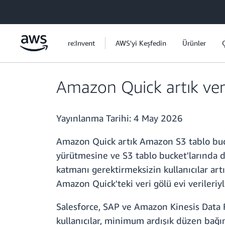
Ana İçeriğe Atla
re:Invent
AWS'yi Keşfedin
Ürünler
Amazon Quick artık veri
Yayınlanma Tarihi:
4 May 2026
Amazon Quick artık Amazon S3 tablo bucket
yürütmesine ve S3 tablo bucket'larında 
katmanı gerektirmeksizin kullanıcılar artı
Amazon Quick'teki veri gölü evi verileriyle 
Salesforce, SAP ve Amazon Kinesis Data Fi
kullanıcılar, minimum ardışık düzen bağı