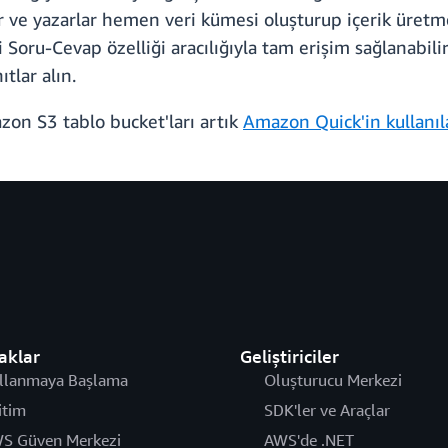
rır ve yazarlar hemen veri kümesi oluşturup içerik üretm
ru-Cevap özelliği aracılığıyla tam erişim sağlanabilir.
tlar alın.
on S3 tablo bucket'ları artık
Amazon Quick'in kullanı
aklar
Geliştiriciler
llanmaya Başlama
Oluşturucu Merkezi
itim
SDK'ler ve Araçlar
S Güven Merkezi
AWS'de .NET