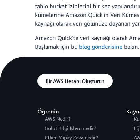
tablo bucket izinlerini bir kez yapılandı
kümelerine Amazon Quick'in Veri Kümesi So
kaynağı olarak veri gölünüze dayanan yanı
Amazon Quick'te veri kaynağı olarak Amaz
Başlamak için bu
blog gönderisine
bakın.
Bir AWS Hesabı Oluşturun
Öğrenin
Kayn
AWS Nedir?
Ku
Bulut Bilgi İşlem nedir?
Eğ
Etken Yapay Zeka nedir?
AW