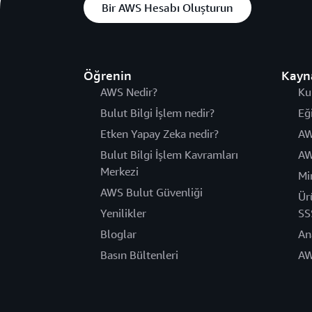
Bir AWS Hesabı Oluşturun
Öğrenin
Kayn
AWS Nedir?
Ku
Bulut Bilgi İşlem nedir?
Eğ
Etken Yapay Zeka nedir?
AW
Bulut Bilgi İşlem Kavramları
AW
Merkezi
Mi
AWS Bulut Güvenliği
Ür
Yenilikler
SS
Bloglar
An
Basın Bültenleri
AW