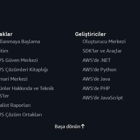
aklar
Geliştiriciler
llanmaya Başlama
Oluşturucu Merkezi
itim
SDK'ler ve Araçlar
S Güven Merkezi
AWS'de .NET
S Çözümleri Kitaplığı
AWS'de Python
mari Merkezi
AWS'de Java
ünler Hakkında ve Teknik
AWS'de PHP
S'ler
AWS'de JavaScript
alist Raporları
S Çözüm Ortakları
Başa dönün