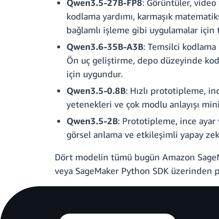
Qwen3.5-27B-FP8
: Görüntüler, video
kodlama yardımı, karmaşık matematiksel
bağlamlı işleme gibi uygulamalar için t
Qwen3.6-35B-A3B
: Temsilci kodlama 
Ön uç geliştirme, depo düzeyinde kod a
için uygundur.
Qwen3.5-0.8B
: Hızlı prototipleme, in
yetenekleri ve çok modlu anlayışı min
Qwen3.5-2B
: Prototipleme, ince ayar
görsel anlama ve etkileşimli yapay zeka
Dört modelin tümü bugün Amazon SageMake
veya SageMaker Python SDK üzerinden pro