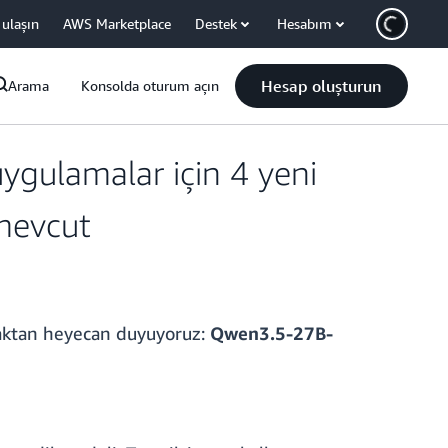
 ulaşın
AWS Marketplace
Destek
Hesabım
Hesap oluşturun
Arama
Konsolda oturum açın
uygulamalar için 4 yeni
mevcut
maktan heyecan duyuyoruz:
Qwen3.5-27B-