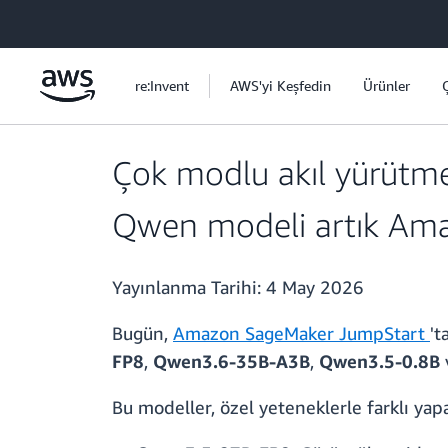
Ana İçeriğe Atla
re:Invent
AWS'yi Keşfedin
Ürünler
Çok modlu akıl yürütme,
Qwen modeli artık Am
Yayınlanma Tarihi:
4 May 2026
Bugün,
Amazon SageMaker JumpStart
't
FP8
,
Qwen3.6-35B-A3B
,
Qwen3.5-0.8B
Bu modeller, özel yeteneklerle farklı yapa