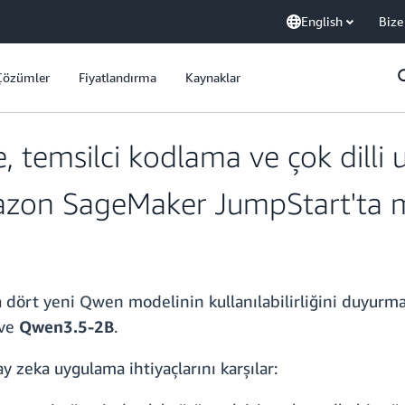
English
Bize
Çözümler
Fiyatlandırma
Kaynaklar
 temsilci kodlama ve çok dilli 
azon SageMaker JumpStart'ta 
a dört yeni Qwen modelinin kullanılabilirliğini duyur
ve
Qwen3.5-2B
.
y zeka uygulama ihtiyaçlarını karşılar: