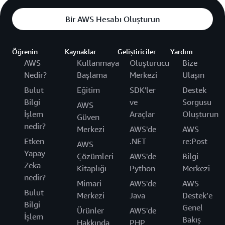
Bir AWS Hesabı Oluşturun
Öğrenin
Kaynaklar
Geliştiriciler
Yardım
AWS
Kullanmaya
Oluşturucu
Bize
Nedir?
Başlama
Merkezi
Ulaşın
Bulut
Eğitim
SDK'ler
Destek
Bilgi
ve
Sorgusu
AWS
İşlem
Araçlar
Oluşturun
Güven
nedir?
Merkezi
AWS'de
AWS
Etken
.NET
re:Post
AWS
Yapay
Çözümleri
AWS'de
Bilgi
Zeka
Kitaplığı
Python
Merkezi
nedir?
Mimari
AWS'de
AWS
Bulut
Merkezi
Java
Destek’e
Bilgi
Genel
Ürünler
AWS'de
İşlem
Bakış
Hakkında
PHP