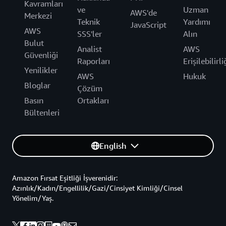
Kavramları
ve
Uzman
AWS'de
Merkezi
Teknik
Yardımı
JavaScript
AWS
SSS'ler
Alın
Bulut
Analist
AWS
Güvenliği
Raporları
Erişilebilirli
Yenilikler
AWS
Hukuk
Bloglar
Çözüm
Basın
Ortakları
Bültenleri
English
Amazon Fırsat Eşitliği İşverenidir:
Azınlık/Kadın/Engellilik/Gazi/Cinsiyet Kimliği/Cinsel
Yönelim/Yaş.