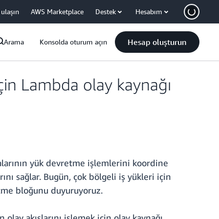
 ulaşın
AWS Marketplace
Destek
Hesabım
Hesap oluşturun
Arama
Konsolda oturum açın
için Lambda olay kaynağı
larının yük devretme işlemlerini koordine
ı sağlar. Bugün, çok bölgeli iş yükleri için
ütme bloğunu duyuruyoruz.
olay akışlarını işlemek için olay kaynağı