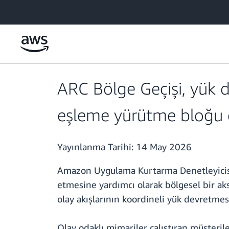
Ana İçeriğe Atla
ARC Bölge Geçişi, yük 
eşleme yürütme bloğu e
Yayınlanma Tarihi:
14 May 2026
Amazon Uygulama Kurtarma Denetleyicisi 
etmesine yardımcı olarak bölgesel bir aks
olay akışlarının koordineli yük devretm
Olay odaklı mimariler çalıştıran müşteri