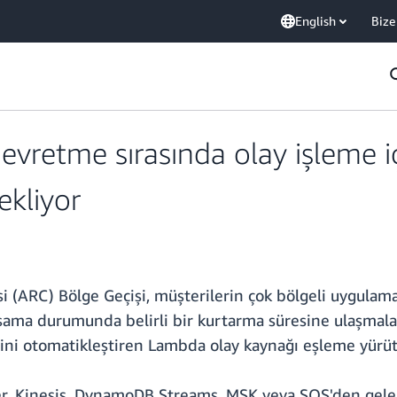
English
Bize
devretme sırasında olay işleme 
kliyor
(ARC) Bölge Geçişi, müşterilerin çok bölgeli uygulama
ama durumunda belirli bir kurtarma süresine ulaşmaların
esini otomatikleştiren Lambda olay kaynağı eşleme yür
ler, Kinesis, DynamoDB Streams, MSK veya SQS'den gelen 