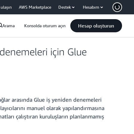
 ulaşın
AWS Marketplace
Destek
Hesabım
Hesap oluşturun
Arama
Konsolda oturum açın
 denemeleri için Glue
 ağlar arasında Glue iş yeniden denemeleri
layıcılarını manuel olarak yapılandırmasına
hatları çalıştıran kuruluşların planlanmamış