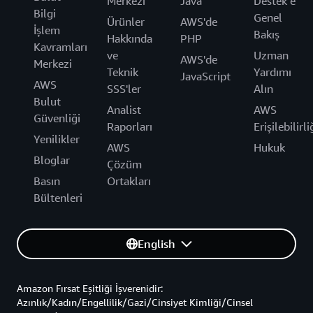
Merkezi
Java
Destek’e
Bilgi
Genel
Ürünler
AWS'de
İşlem
Bakış
Hakkında
PHP
Kavramları
ve
Uzman
AWS'de
Merkezi
Teknik
Yardımı
JavaScript
AWS
SSS'ler
Alın
Bulut
Analist
AWS
Güvenliği
Raporları
Erişilebilirli
Yenilikler
AWS
Hukuk
Bloglar
Çözüm
Basın
Ortakları
Bültenleri
English
Amazon Fırsat Eşitliği İşverenidir:
Azınlık/Kadın/Engellilik/Gazi/Cinsiyet Kimliği/Cinsel