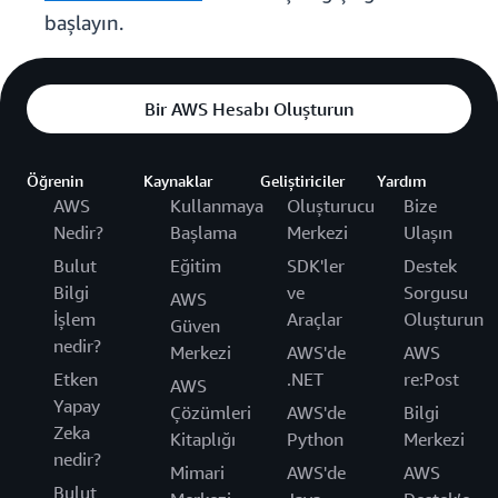
başlayın.
Bir AWS Hesabı Oluşturun
Öğrenin
Kaynaklar
Geliştiriciler
Yardım
AWS
Kullanmaya
Oluşturucu
Bize
Nedir?
Başlama
Merkezi
Ulaşın
Bulut
Eğitim
SDK'ler
Destek
Bilgi
ve
Sorgusu
AWS
İşlem
Araçlar
Oluşturun
Güven
nedir?
Merkezi
AWS'de
AWS
Etken
.NET
re:Post
AWS
Yapay
Çözümleri
AWS'de
Bilgi
Zeka
Kitaplığı
Python
Merkezi
nedir?
Mimari
AWS'de
AWS
Bulut