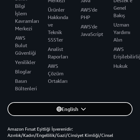
Merkezi
Java
Destek’e
Bilgi
Genel
Ürünler
AWS'de
İşlem
Bakış
Hakkında
PHP
Kavramları
ve
Uzman
AWS'de
Merkezi
Teknik
Yardımı
JavaScript
AWS
SSS'ler
Alın
Bulut
Analist
AWS
Güvenliği
Raporları
Erişilebilirli
Yenilikler
AWS
Hukuk
Bloglar
Çözüm
Basın
Ortakları
Bültenleri
English
Amazon Fırsat Eşitliği İşverenidir:
Azınlık/Kadın/Engellilik/Gazi/Cinsiyet Kimliği/Cinsel