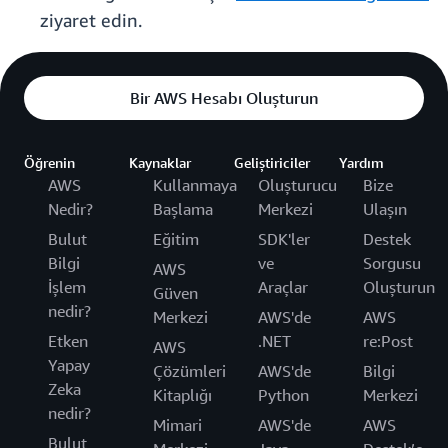
ziyaret edin.
Bir AWS Hesabı Oluşturun
Öğrenin
Kaynaklar
Geliştiriciler
Yardım
AWS
Kullanmaya
Oluşturucu
Bize
Nedir?
Başlama
Merkezi
Ulaşın
Bulut
Eğitim
SDK'ler
Destek
Bilgi
ve
Sorgusu
AWS
İşlem
Araçlar
Oluşturun
Güven
nedir?
Merkezi
AWS'de
AWS
Etken
.NET
re:Post
AWS
Yapay
Çözümleri
AWS'de
Bilgi
Zeka
Kitaplığı
Python
Merkezi
nedir?
Mimari
AWS'de
AWS
Bulut