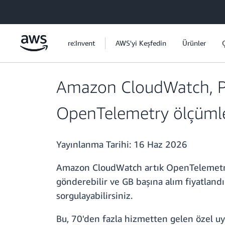
Ana İçeriğe Atla
re:Invent
AWS'yi Keşfedin
Ürünler
Amazon CloudWatch, Pr
OpenTelemetry ölçümle
Yayınlanma Tarihi:
16 Haz 2026
Amazon CloudWatch artık OpenTelemetry ö
gönderebilir ve GB başına alım fiyatland
sorgulayabilirsiniz.
Bu, 70'den fazla hizmetten gelen özel uy