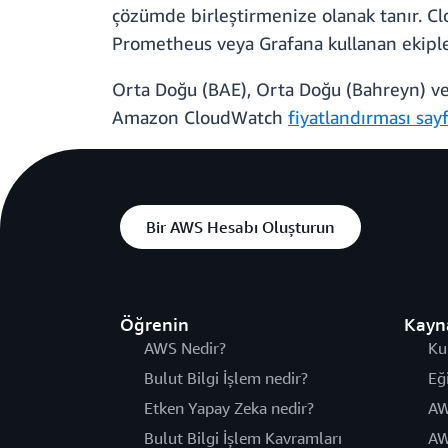
çözümde birleştirmenize olanak tanır. Cl
Prometheus veya Grafana kullanan ekipler
Orta Doğu (BAE), Orta Doğu (Bahreyn) ve İs
Amazon CloudWatch
fiyatlandırması sayf
Bir AWS Hesabı Oluşturun
Öğrenin
Kayn
AWS Nedir?
Ku
Bulut Bilgi İşlem nedir?
Eğ
Etken Yapay Zeka nedir?
AW
Bulut Bilgi İşlem Kavramları
AW