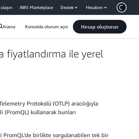
 ulaşın
AWS Marketplace
Destek
Hesabım
Hesap oluşturun
Arama
Konsolda oturum açın
iyatlandırma ile yerel
elemetry Protokolü (OTLP) aracılığıyla
li (PromQL) kullanarak bunları
 PromQL'de birlikte sorgulanabilen tek bir