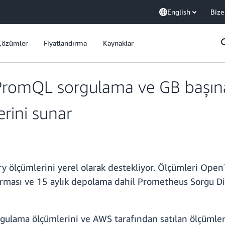
English
Bize
Çözümler
Fiyatlandırma
Kaynaklar
omQL sorgulama ve GB başına f
rini sunar
lçümlerini yerel olarak destekliyor. Ölçümleri OpenT
ırması ve 15 aylık depolama dahil Prometheus Sorgu Di
gulama ölçümlerini ve AWS tarafından satılan ölçümleri