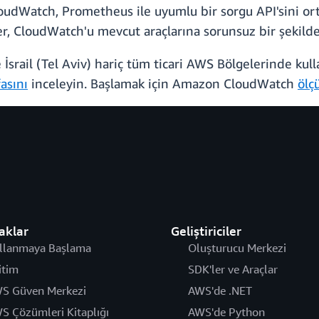
oudWatch, Prometheus ile uyumlu bir sorgu API'sini or
, CloudWatch'u mevcut araçlarına sorunsuz bir şekilde 
rail (Tel Aviv) hariç tüm ticari AWS Bölgelerinde kullanı
asını
inceleyin. Başlamak için Amazon CloudWatch
ölç
aklar
Geliştiriciler
llanmaya Başlama
Oluşturucu Merkezi
itim
SDK'ler ve Araçlar
S Güven Merkezi
AWS'de .NET
S Çözümleri Kitaplığı
AWS'de Python