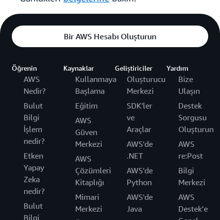
Bir AWS Hesabı Oluşturun
Öğrenin
Kaynaklar
Geliştiriciler
Yardım
AWS
Kullanmaya
Oluşturucu
Bize
Nedir?
Başlama
Merkezi
Ulaşın
Bulut
Eğitim
SDK'ler
Destek
Bilgi
ve
Sorgusu
AWS
İşlem
Araçlar
Oluşturun
Güven
nedir?
Merkezi
AWS'de
AWS
Etken
.NET
re:Post
AWS
Yapay
Çözümleri
AWS'de
Bilgi
Zeka
Kitaplığı
Python
Merkezi
nedir?
Mimari
AWS'de
AWS
Bulut
Merkezi
Java
Destek’e
Bilgi