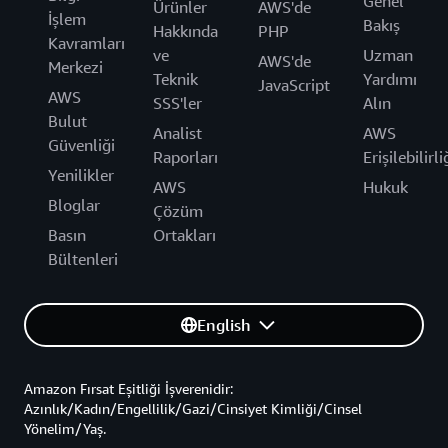
Genel
Ürünler
AWS'de
İşlem
Bakış
Hakkında
PHP
Kavramları
ve
Uzman
AWS'de
Merkezi
Teknik
Yardımı
JavaScript
AWS
SSS'ler
Alın
Bulut
Analist
AWS
Güvenliği
Raporları
Erişilebilirli
Yenilikler
AWS
Hukuk
Bloglar
Çözüm
Basın
Ortakları
Bültenleri
English
Amazon Fırsat Eşitliği İşverenidir:
Azınlık/Kadın/Engellilik/Gazi/Cinsiyet Kimliği/Cinsel
Yönelim/Yaş.