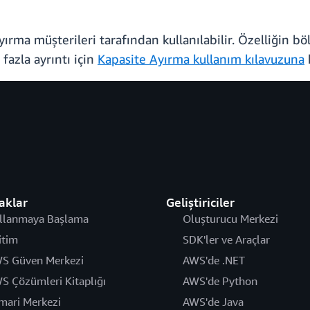
rma müşterileri tarafından kullanılabilir. Özelliğin bölg
fazla ayrıntı için
Kapasite Ayırma kullanım kılavuzuna
aklar
Geliştiriciler
llanmaya Başlama
Oluşturucu Merkezi
itim
SDK'ler ve Araçlar
S Güven Merkezi
AWS'de .NET
S Çözümleri Kitaplığı
AWS'de Python
mari Merkezi
AWS'de Java