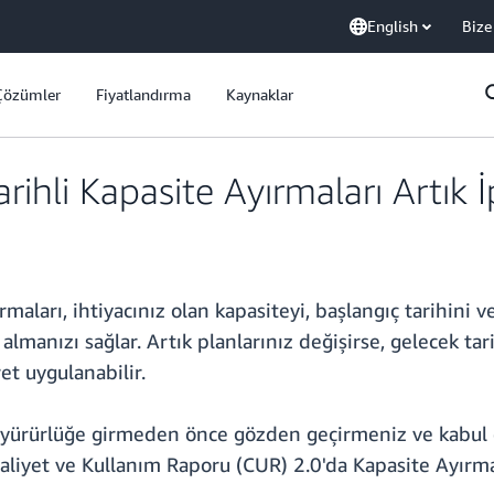
English
Bize
Çözümler
Fiyatlandırma
Kaynaklar
hli Kapasite Ayırmaları Artık İp
aları, ihtiyacınız olan kapasiteyi, başlangıç tarihini 
lmanızı sağlar. Artık planlarınız değişirse, gelecek tar
et uygulanabilir.
l yürürlüğe girmeden önce gözden geçirmeniz ve kabul e
 Maliyet ve Kullanım Raporu (CUR) 2.0'da Kapasite Ayır