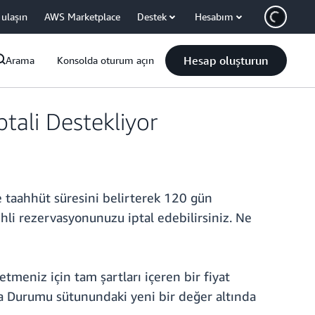
 ulaşın
AWS Marketplace
Destek
Hesabım
Hesap oluşturun
Arama
Konsolda oturum açın
tali Destekliyor
ve taahhüt süresini belirterek 120 gün
ihli rezervasyonunuzu iptal edebilirsiniz. Ne
tmeniz için tam şartları içeren bir fiyat
ma Durumu sütunundaki yeni bir değer altında