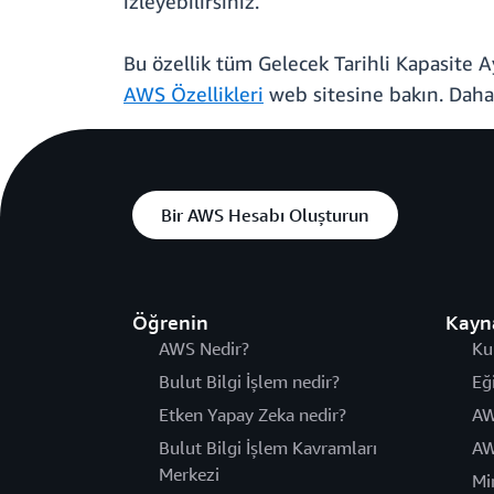
izleyebilirsiniz.
Bu özellik tüm Gelecek Tarihli Kapasite Ayı
AWS Özellikleri
web sitesine bakın. Daha 
Bir AWS Hesabı Oluşturun
Öğrenin
Kayn
AWS Nedir?
Ku
Bulut Bilgi İşlem nedir?
Eğ
Etken Yapay Zeka nedir?
AW
Bulut Bilgi İşlem Kavramları
AW
Merkezi
Mi