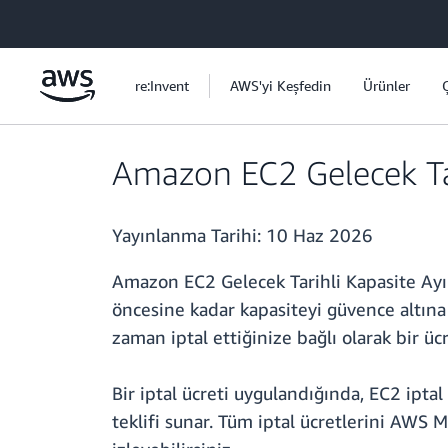
Ana İçeriğe Atla
re:Invent
AWS'yi Keşfedin
Ürünler
Amazon EC2 Gelecek Tari
Yayınlanma Tarihi:
10 Haz 2026
Amazon EC2 Gelecek Tarihli Kapasite Ayırm
öncesine kadar kapasiteyi güvence altına a
zaman iptal ettiğinize bağlı olarak bir ücr
Bir iptal ücreti uygulandığında, EC2 ipta
teklifi sunar. Tüm iptal ücretlerini AWS